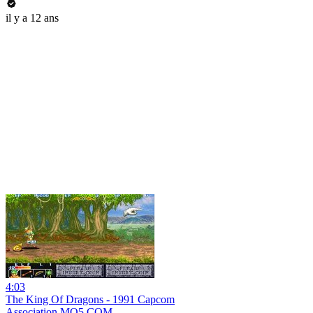
il y a 12 ans
4:03
The King Of Dragons - 1991 Capcom
Association MO5.COM