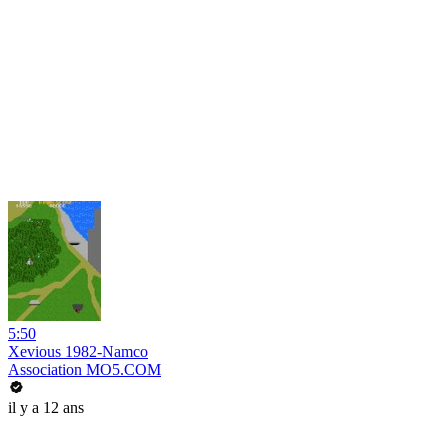
5:50
Xevious 1982-Namco
Association MO5.COM
il y a 12 ans