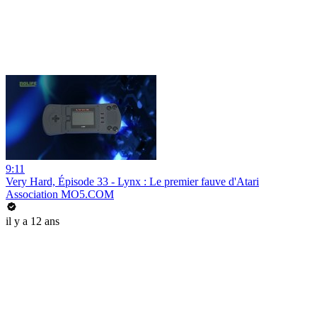
9:11
Very Hard, Épisode 33 - Lynx : Le premier fauve d'Atari
Association MO5.COM
il y a 12 ans