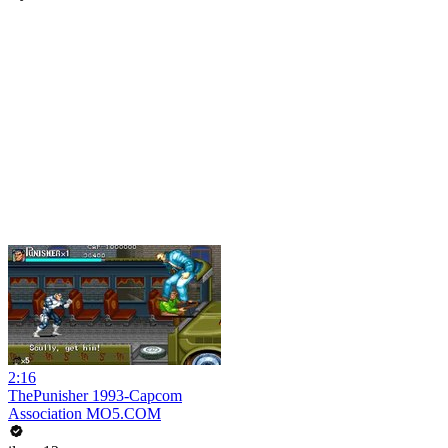
2:16
ThePunisher 1993-Capcom
Association MO5.COM