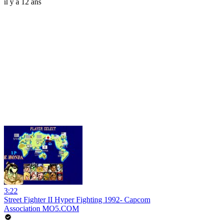
il y a 12 ans
3:22
Street Fighter II Hyper Fighting 1992- Capcom
Association MO5.COM