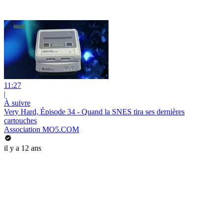
11:27
|
À suivre
Very Hard, Épisode 34 - Quand la SNES tira ses dernières
cartouches
Association MO5.COM
il y a 12 ans