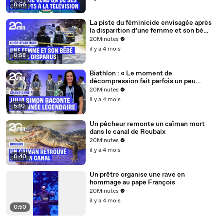
0:56
La piste du féminicide envisagée après
la disparition d’une femme et son bébé
de 15 mois près de Nantes
20Minutes
il y a 4 mois
0:58
Biathlon : « Le moment de
décompression fait parfois un peu
peur »... Julia Simon et l'après saison
20Minutes
olympique
il y a 4 mois
5:10
Un pêcheur remonte un caïman mort
dans le canal de Roubaix
20Minutes
il y a 4 mois
0:40
Un prêtre organise une rave en
hommage au pape François
20Minutes
il y a 4 mois
0:50