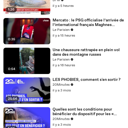
BFM
il y a 5 heures
1:26
Mercato : le PSG officialise l’arrivée de
l’international français Maghnes
Akliouche
Le Parisien
il y a 15 heures
0:35
Une chaussure rattrapée en plein vol
dans des montagne russes
Le Parisien
il y a 16 heures
0:54
LES PHOBIES, comment s'en sortir ?
20Minutes
il y a 3 mois
25:54
Quelles sont les conditions pour
bénéficier du dispositif pour les «
grands rouleurs » ?
20Minutes
il y a 3 mois