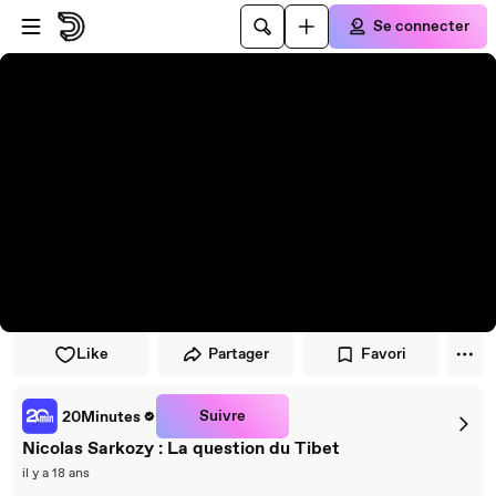
Passer au player
Passer au contenu principal
Se connecter
Like
Partager
Favori
Suivre
20Minutes
Nicolas Sarkozy : La question du Tibet
il y a 18 ans