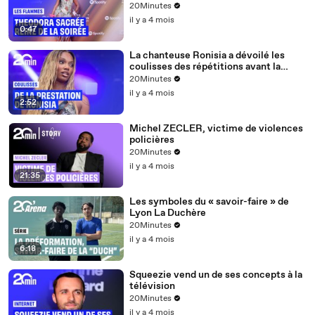
20Minutes
il y a 4 mois
0:47
La chanteuse Ronisia a dévoilé les
coulisses des répétitions avant la
quatrième édition des Flammes
20Minutes
il y a 4 mois
2:52
Michel ZECLER, victime de violences
policières
20Minutes
il y a 4 mois
21:35
Les symboles du « savoir-faire » de
Lyon La Duchère
20Minutes
il y a 4 mois
6:18
Squeezie vend un de ses concepts à la
télévision
20Minutes
il y a 4 mois