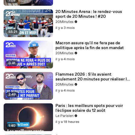
1:09
20 Minutes Arena : le rendez-vous
sport de 20 Minutes ! #20
20Minutes
il y a 3 mois
55:21
Macron assure qu'il ne fera pas de
politique après la fin de son mandat
20Minutes
il y a 4 mois
0:41
Flammes 2026 : S'ils avaient
seulement 20 minutes pour réaliser le
hit parfait, quelle serait la recette ?
20Minutes
il y a 4 mois
2:49
Paris : les meilleurs spots pour voir
l'éclipse solaire du 12 août
Le Parisien
il y a 18 heures
1:40