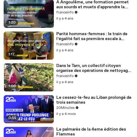
À Angoulême, une formation permet
aux sourds et muets d'apprendre la
langue des signes
franceinfo
il y a 4 ans
1:20
Parité hommes-femmes : le train de
l’égalité fait sa première escale à
Nantes
franceinfo
il y a 4 ans
1:17
Dans le Tarn, un collectif citoyen
organise des opérations de nettoyage
de la rivière Cérou
franceinfo
il y a 4 ans
1:00
Le cessez-le-feu au Liban prolongé de
trois semaines
20Minutes
il y a 4 mois
0:55
Le palmarès de la 4eme édition des
Flammes