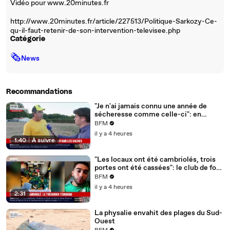
Vidéo pour www.20minutes.fr
http://www.20minutes.fr/article/227513/Politique-Sarkozy-Ce-
qu-il-faut-retenir-de-son-intervention-televisee.php
Catégorie
🗞
News
Recommandations
"Je n'ai jamais connu une année de
sécheresse comme celle-ci": en
Charente-Maritime, à cause de la
BFM
sécheresse, l'herbe de cette prairie
il y a 4 heures
n'est plus comestible pour les vaches
1:40
|
À suivre
depuis le 1er juin
"Les locaux ont été cambriolés, trois
portes ont été cassées": le club de foot
de Champfleur victime d'un
BFM
cambriolage
il y a 4 heures
2:31
La physalie envahit des plages du Sud-
Ouest