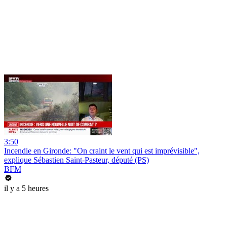
3:50
Incendie en Gironde: "On craint le vent qui est imprévisible",
explique Sébastien Saint-Pasteur, député (PS)
BFM
il y a 5 heures