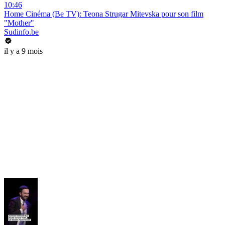
10:46
Home Cinéma (Be TV): Teona Strugar Mitevska pour son film
"Mother"
Sudinfo.be
il y a 9 mois