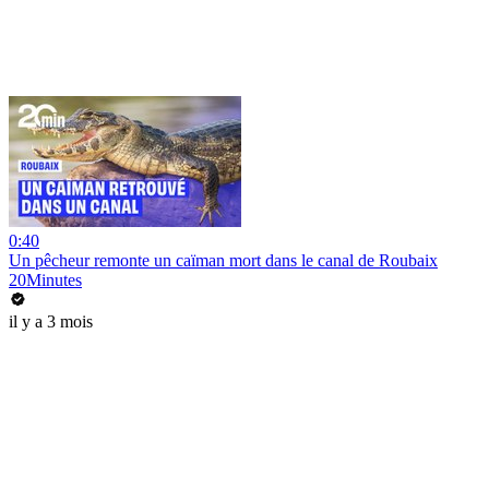
0:40
Un pêcheur remonte un caïman mort dans le canal de Roubaix
20Minutes
il y a 3 mois