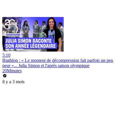
5:10
Biathlon : « Le moment de décompression fait parfois un peu
peur »... Julia Simon et l'après saison olympique
20Minutes
il y a 3 mois