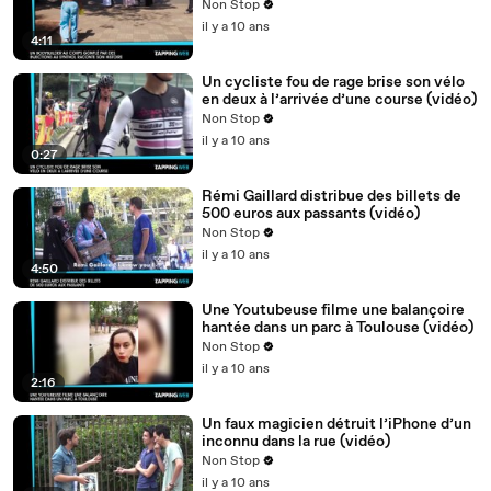
histoire (vidéo)
Non Stop
il y a 10 ans
4:11
Un cycliste fou de rage brise son vélo
en deux à l’arrivée d’une course (vidéo)
Non Stop
il y a 10 ans
0:27
Rémi Gaillard distribue des billets de
500 euros aux passants (vidéo)
Non Stop
il y a 10 ans
4:50
Une Youtubeuse filme une balançoire
hantée dans un parc à Toulouse (vidéo)
Non Stop
il y a 10 ans
2:16
Un faux magicien détruit l’iPhone d’un
inconnu dans la rue (vidéo)
Non Stop
il y a 10 ans