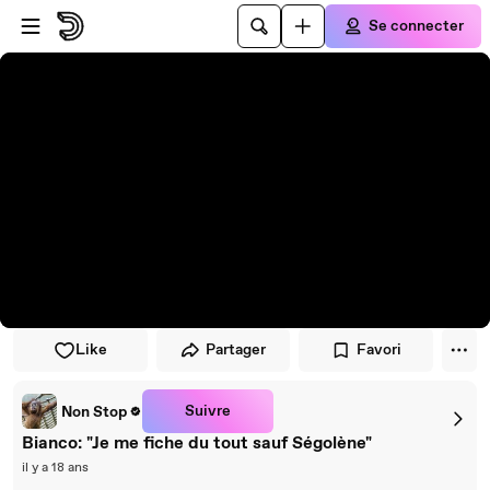
Passer au player
Passer au contenu principal
Se connecter
Like
Partager
Favori
Suivre
Non Stop
Bianco: "Je me fiche du tout sauf Ségolène"
il y a 18 ans