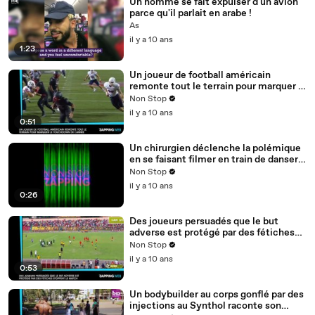
Un homme se fait expulser d'un avion
parce qu'il parlait en arabe !
As
il y a 10 ans
1:23
Un joueur de football américain
remonte tout le terrain pour marquer le
touchdown de l’année (vidéo)
Non Stop
il y a 10 ans
0:51
Un chirurgien déclenche la polémique
en se faisant filmer en train de danser
pendant une opération (vidéo)
Non Stop
il y a 10 ans
0:26
Des joueurs persuadés que le but
adverse est protégé par des fétiches
stoppent le match (vidéo)
Non Stop
il y a 10 ans
0:53
Un bodybuilder au corps gonflé par des
injections au Synthol raconte son