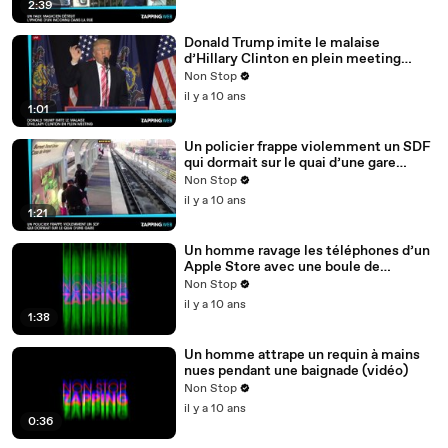
2:39
Donald Trump imite le malaise
d’Hillary Clinton en plein meeting
(vidéo)
Non Stop
il y a 10 ans
1:01
Un policier frappe violemment un SDF
qui dormait sur le quai d’une gare
(vidéo)
Non Stop
il y a 10 ans
1:21
Un homme ravage les téléphones d’un
Apple Store avec une boule de
pétanque (vidéo)
Non Stop
il y a 10 ans
1:38
Un homme attrape un requin à mains
nues pendant une baignade (vidéo)
Non Stop
il y a 10 ans
0:36