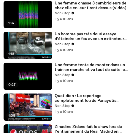
Une femme chasse 3 cambrioleurs de
chez elle en leur tirant dessus (vidéo)
Non Stop
il y a 10 ans
1:37
Un homme pas très doué essaye
d’éteindre un feu avec un extincteur
dans une station-service (vidéo)
Non Stop
il y a 10 ans
1:18
Une femme tente de monter dans un
train en marche et va tout de suite le
regretter (vidéo)
Non Stop
il y a 10 ans
0:27
Quotidien : Le reportage
complètement fou de Panayotis
Pascot à la Techno Parade (vidéo)
Non Stop
il y a 10 ans
1:08
Zinedine Zidane fait le show lors de
l’entraînement du Real Madrid en