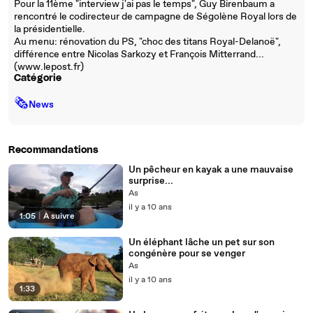
Pour la 11ème "interview j'ai pas le temps", Guy Birenbaum a
rencontré le codirecteur de campagne de Ségolène Royal lors de
la présidentielle.
Au menu: rénovation du PS, "choc des titans Royal-Delanoë",
différence entre Nicolas Sarkozy et François Mitterrand...
(www.lepost.fr)
Catégorie
🗞
News
Recommandations
Un pêcheur en kayak a une mauvaise
surprise...
As
il y a 10 ans
1:05
|
À suivre
Un éléphant lâche un pet sur son
congénère pour se venger
As
il y a 10 ans
1:33