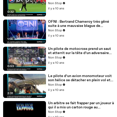
réalisant des gestes fous (vidéo)
Non Stop
il y a 10 ans
0:32
OFNI : Bertrand Chameroy très gêné
suite à une mauvaise blague de
Bernard de La Villardière (vidéo)
Non Stop
il y a 10 ans
1:14
Un pilote de motocross prend un saut
et atterrit sur la tête d’un adversaire
(vidéo)
Non Stop
il y a 10 ans
0:53
Le pilote d’un avion monomoteur voit
son hélice se détacher en plein vol et
parvient tout de même à atterrir
Non Stop
(vidéo)
il y a 10 ans
2:31
Un arbitre se fait frapper par un joueur à
qui il a mis un carton rouge au
Zimbabwe (vidéo)
Non Stop