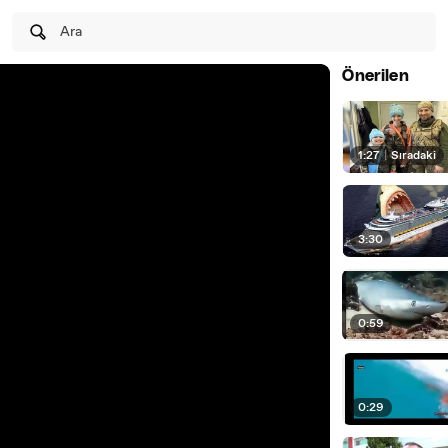
Ara
Önerilen
1:27
|
Sıradaki
3:30
0:59
0:29