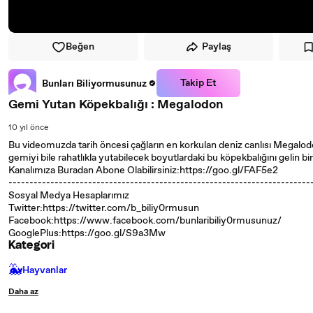
Beğen
Paylaş
Takip Et
Bunları Biliyormusunuz
Gemi Yutan Köpekbalığı : Megalodon
10 yıl önce
Bu videomuzda tarih öncesi çağların en korkulan deniz canlısı Megalodo
gemiyi bile rahatlıkla yutabilecek boyutlardaki bu köpekbalığını gelin bir
Kanalımıza Buradan Abone Olabilirsiniz:https://goo.gl/FAF5e2
------------------------------------------------------------------------
Sosyal Medya Hesaplarımız
Twitter:https://twitter.com/b_biliy0rmusun
Facebook:https://www.facebook.com/bunlaribiliy0rmusunuz/
GooglePlus:https://goo.gl/S9a3Mw
Kategori
🐳
Hayvanlar
Daha az