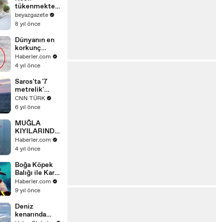
tükenmekte
olan Mako
beyazgazete
cinsi köpek
8 yıl önce
balığı Ege'de
görüntülendi
Dünyanın en
korkunç
köpekbalığı
Haberler.com
Akdeniz'e
4 yıl önce
giriş yaptı!
Adamı
Saros'ta '7
saniyeler
metrelik'
içinde toz
köpekbalığı
CNN TÜRK
haline
cep telefonu
6 yıl önce
getiriyor
kamerasında
MUĞLA
KIYILARINDA
KÖPEKBALIĞ
Haberler.com
I GÖRÜLDÜ
4 yıl önce
Boğa Köpek
Balığı ile Karşı
Karşıya Geldi,
Haberler.com
Son Andaki
9 yıl önce
Hamlesi ile
Ölümden
Deniz
Kurtuldu
kenarında