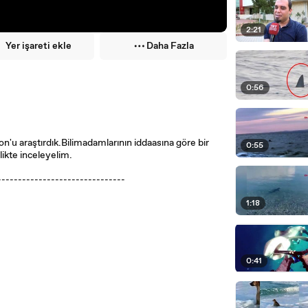
2:21
Yer işareti ekle
Daha Fazla
0:56
n'u araştırdık.Bilimadamlarının iddaasına göre bir
0:55
likte inceleyelim.
-------------------------------
1:18
0:41