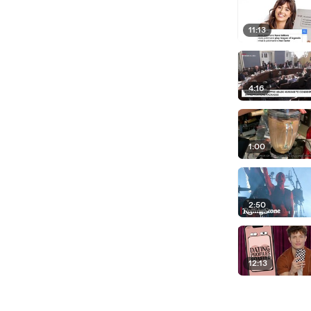
11:13
4:16
1:00
2:50
12:13