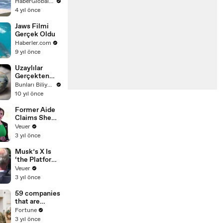
hayallere
HaberGlobal.com
dalan köpek
4 yıl önce
hüzünlendirdi
Jaws Filmi
Gerçek Oldu
Haberler.com
9 yıl önce
Uzaylılar
Gerçekten
Varmı?''Ataca
Bunları Biliyormusunuz
ma İnsansılı''
10 yıl önce
ve Garip
Gerçekler
Former Aide
Claims She
Was Asked to
Veuer
Make a ‘Hit
3 yıl önce
List’ For
Trump
Musk’s X Is
‘the Platform
With the
Veuer
Largest Ratio
3 yıl önce
of
Misinformatio
59 companies
n or
that are
Disinformatio
changing the
Fortune
n’ Amongst
world: From
3 yıl önce