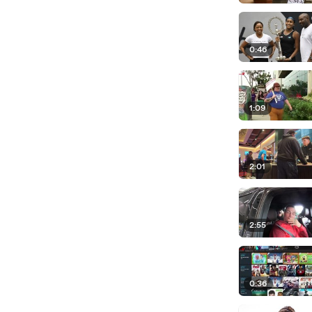
0:46
1:09
2:01
2:55
0:36