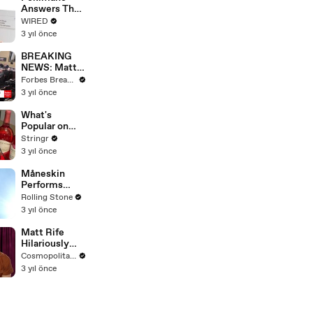
Answers The
Web's Most
WIRED
Searched
3 yıl önce
Questions
BREAKING
NEWS: Matt
Gaetz Tells
Forbes Breaking News
House
3 yıl önce
Committee:
'I'm Not Going
What's
To Vote For A
Popular on
Continuing
Uber Eats?
Stringr
Resolution'
3 yıl önce
Måneskin
Performs
"HONEY" at
Rolling Stone
MSG
3 yıl önce
Matt Rife
Hilariously
Roasts Your
Cosmopolitan USA
Dating
3 yıl önce
Profiles |
Cosmopolitan