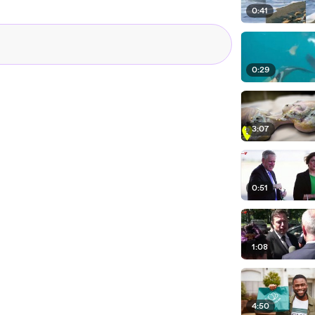
0:41
0:29
3:07
0:51
1:08
4:50