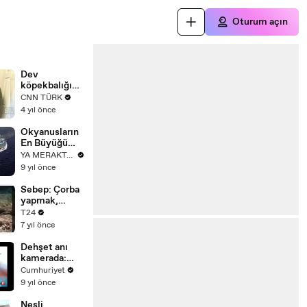
Oturum açın
Dev
köpekbalığını
n dişini buldu
CNN TÜRK
4 yıl önce
Okyanusların
En Büyüğü
MEGALODON
YA MERAKTAN
Köpek Balığı
9 yıl önce
Sebep: Çorba
yapmak,
Sonuç: Ölüme
T24
terk edilmek
7 yıl önce
Dehşet anı
kamerada:
Köpekbalığı
Cumhuriyet
dalgıçlara
9 yıl önce
böyle saldırdı
Nesli