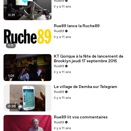
Rue89
il y a 11 ans
0:31
Rue89 lance la Ruche89
Rue89
il y a 11 ans
1:11
KT Gorique à la fête de lancement de
Brooklyn jeudi 17 septembre 2015
Rue89
il y a 11 ans
1:01
Le village de Demba sur Telegram
Rue89
il y a 11 ans
0:36
Rue89 lit vos commentaires
Rue89
il y a 11 ans