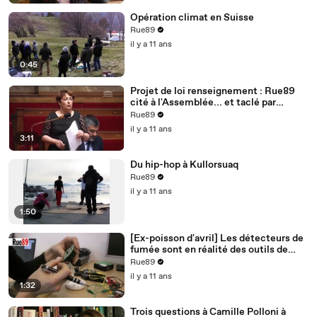
Opération climat en Suisse
Rue89
il y a 11 ans
0:45
Projet de loi renseignement : Rue89
cité à l'Assemblée... et taclé par
Bernard Cazeneuve
Rue89
il y a 11 ans
3:11
Du hip-hop à Kullorsuaq
Rue89
il y a 11 ans
1:50
[Ex-poisson d'avril] Les détecteurs de
fumée sont en réalité des outils de
surveillance
Rue89
il y a 11 ans
1:32
Trois questions à Camille Polloni à