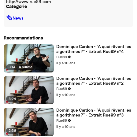
http://www.rue89.com
Catégorie
🗞
News
Recommandations
Dominique Cardon - "A quoi rêvent les
algorithmes ?" - Extrait Rue89 n°4
Rue89
il y a 10 ans
3:14
|
À suivre
Dominique Cardon - "A quoi rêvent les
algorithmes ?" - Extrait Rue89 n°2
Rue89
il y a 10 ans
3:24
Dominique Cardon - "A quoi rêvent les
algorithmes ?" - Extrait Rue89 n°3
Rue89
il y a 10 ans
2:36