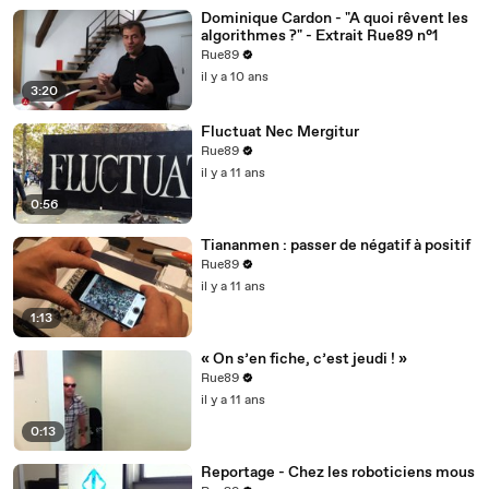
Dominique Cardon - "A quoi rêvent les
algorithmes ?" - Extrait Rue89 n°1
Rue89
il y a 10 ans
3:20
Fluctuat Nec Mergitur
Rue89
il y a 11 ans
0:56
Tiananmen : passer de négatif à positif
Rue89
il y a 11 ans
1:13
« On s’en fiche, c’est jeudi ! »
Rue89
il y a 11 ans
0:13
Reportage - Chez les roboticiens mous