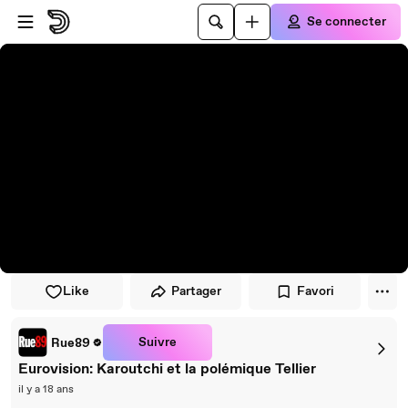
Passer au player
Passer au contenu principal
Se connecter
Like
Partager
Favori
Suivre
Rue89
Eurovision: Karoutchi et la polémique Tellier
il y a 18 ans