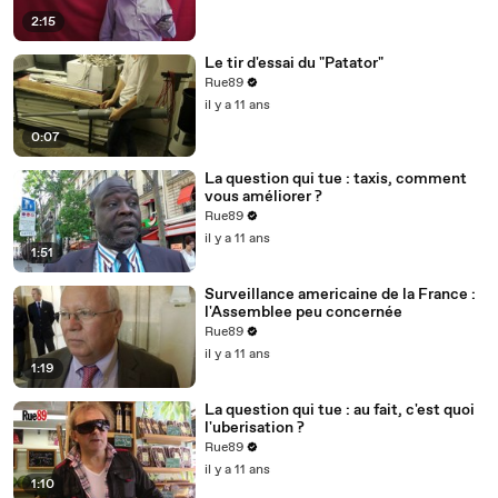
2:15
Le tir d'essai du "Patator"
Rue89
il y a 11 ans
0:07
La question qui tue : taxis, comment
vous améliorer ?
Rue89
il y a 11 ans
1:51
Surveillance americaine de la France :
l'Assemblee peu concernée
Rue89
il y a 11 ans
1:19
La question qui tue : au fait, c'est quoi
l'uberisation ?
Rue89
il y a 11 ans
1:10