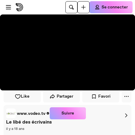
Passer au player
Passer au contenu principal
Se connecter
Like
Partager
Favori
Suivre
www.vodeo.tv
Le libé des écrivains
il y a 18 ans