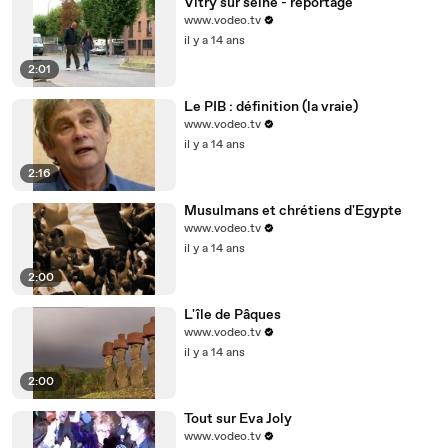
Vitry sur seine - reportage
www.vodeo.tv
il y a 14 ans
2:01
Le PIB : définition (la vraie)
www.vodeo.tv
il y a 14 ans
2:16
Musulmans et chrétiens d'Egypte
www.vodeo.tv
il y a 14 ans
2:00
L'île de Pâques
www.vodeo.tv
il y a 14 ans
2:00
Tout sur Eva Joly
www.vodeo.tv