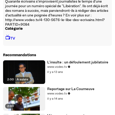
Quarante écrivains s'improvisent journalistes le temps d'une
journée pour un numéro spécial de "Libération". Ils ont déjà écrit
des romans à succès, mais parviendront-ils à rédiger des articles
d'actualité en une poignée d'heures ? En voir plus sur :
http://www.vodeo.tv/4-130-5676-le-libe-des-ecrivains.html?
PARTID=9084
Catégorie
📺
TV
Recommandations
L'insulte : un défoulement jubilatoire
www.vodeo.tv
il y a 13 ans
2:00
|
À suivre
Reportage sur La Courneuve
www.vodeo.tv
il y a 14 ans
2:00