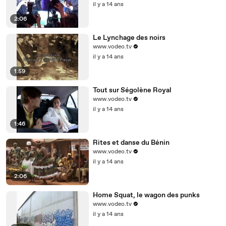
il y a 14 ans
2:06
Le Lynchage des noirs
www.vodeo.tv
il y a 14 ans
1:59
Tout sur Ségolène Royal
www.vodeo.tv
il y a 14 ans
1:46
Rites et danse du Bénin
www.vodeo.tv
il y a 14 ans
2:06
Home Squat, le wagon des punks
www.vodeo.tv
il y a 14 ans