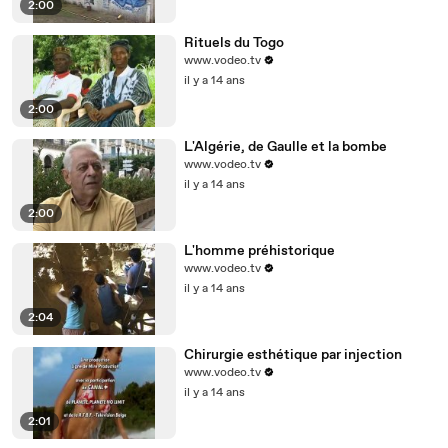
2:00
Rituels du Togo
www.vodeo.tv
il y a 14 ans
2:00
L'Algérie, de Gaulle et la bombe
www.vodeo.tv
il y a 14 ans
2:00
L'homme préhistorique
www.vodeo.tv
il y a 14 ans
2:04
Chirurgie esthétique par injection
www.vodeo.tv
il y a 14 ans
2:01