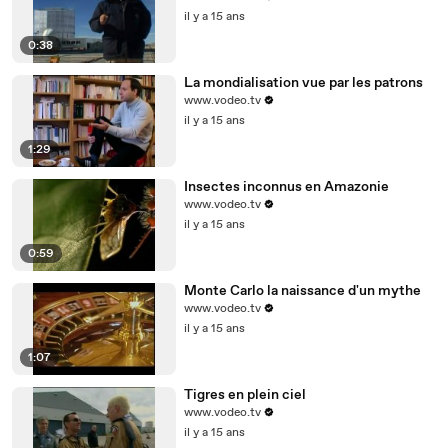
il y a 15 ans
0:38
La mondialisation vue par les patrons
www.vodeo.tv
il y a 15 ans
1:29
Insectes inconnus en Amazonie
www.vodeo.tv
il y a 15 ans
0:59
Monte Carlo la naissance d'un mythe
www.vodeo.tv
il y a 15 ans
1:07
Tigres en plein ciel
www.vodeo.tv
il y a 15 ans