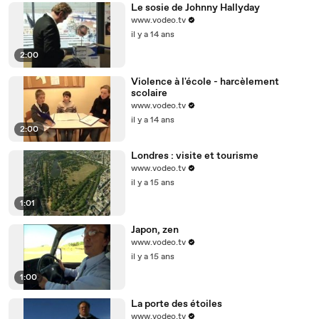
Le sosie de Johnny Hallyday
www.vodeo.tv
il y a 14 ans
2:00
Violence à l'école - harcèlement
scolaire
www.vodeo.tv
il y a 14 ans
2:00
Londres : visite et tourisme
www.vodeo.tv
il y a 15 ans
1:01
Japon, zen
www.vodeo.tv
il y a 15 ans
1:00
La porte des étoiles
www.vodeo.tv