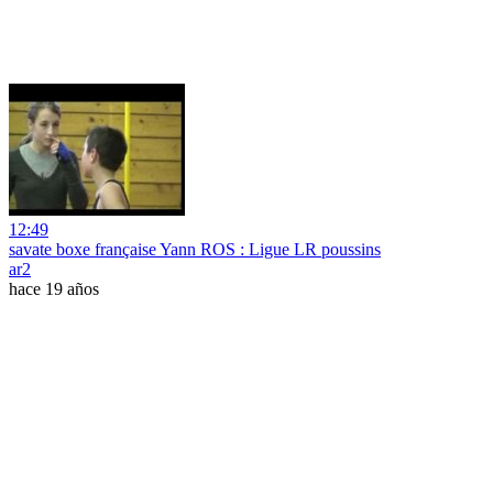
12:49
savate boxe française Yann ROS : Ligue LR poussins
ar2
hace 19 años