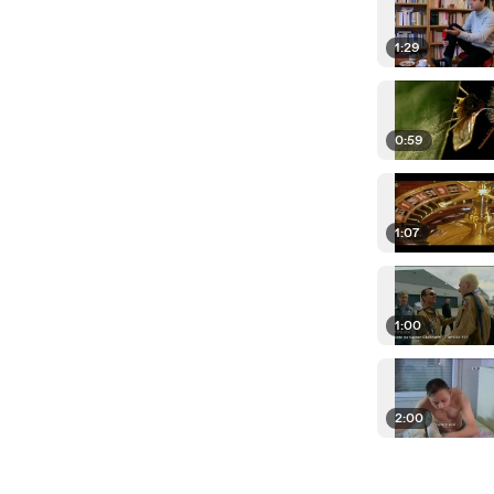
1:29
0:59
1:07
1:00
2:00