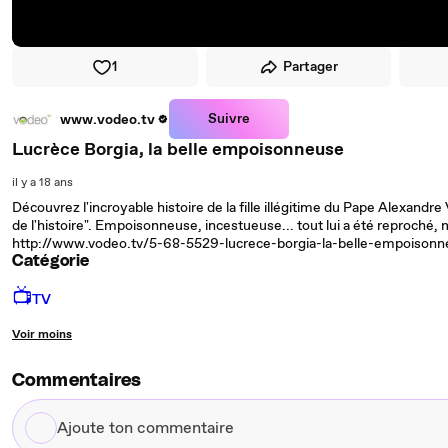
1
Partager
Suivre
www.vodeo.tv
Lucrèce Borgia, la belle empoisonneuse
il y a 18 ans
Découvrez l'incroyable histoire de la fille illégitime du Pape Alexan
de l'histoire". Empoisonneuse, incestueuse... tout lui a été reproché, ma
http://www.vodeo.tv/5-68-5529-lucrece-borgia-la-belle-empoiso
Catégorie
📺
TV
Voir moins
Commentaires
Ajoute