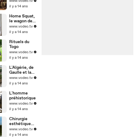
www.vodeo.tv
il y a 14 ans
Home Squat,
le wagon des
punks
www.vodeo.tv
il y a 14 ans
Rituels du
Togo
www.vodeo.tv
il y a 14 ans
L'Algérie, de
Gaulle et la
bombe
www.vodeo.tv
il y a 14 ans
L'homme
préhistorique
www.vodeo.tv
il y a 14 ans
Chirurgie
esthétique
par injection
www.vodeo.tv
il y a 14 ans