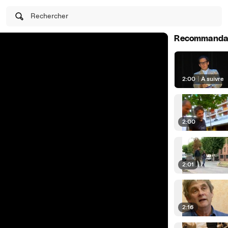
Rechercher
Recommanda
2:00
|
À suivre
2:00
2:01
2:16