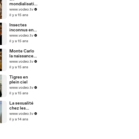
mondialisatio
n vue par les
www.vodeo.tv
patrons
il y a 15 ans
Insectes
inconnus en
Amazonie
www.vodeo.tv
il y a 15 ans
Monte Carlo
la naissance
d'un mythe
www.vodeo.tv
il y a 15 ans
Tigres en
plein ciel
www.vodeo.tv
il y a 15 ans
La sexualité
chez les
handicapés
www.vodeo.tv
il y a 14 ans