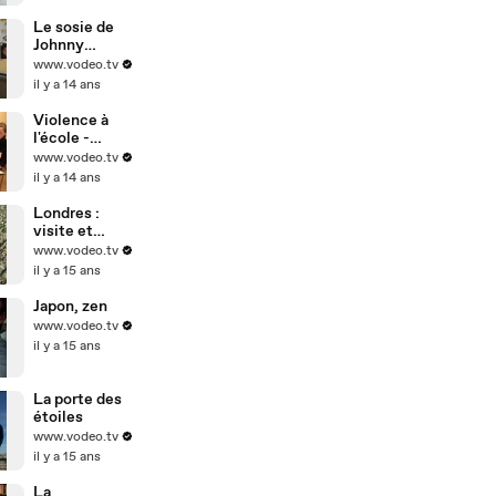
Le sosie de
Johnny
Hallyday
www.vodeo.tv
il y a 14 ans
Violence à
l'école -
harcèlement
www.vodeo.tv
scolaire
il y a 14 ans
Londres :
visite et
tourisme
www.vodeo.tv
il y a 15 ans
Japon, zen
www.vodeo.tv
il y a 15 ans
La porte des
étoiles
www.vodeo.tv
il y a 15 ans
La