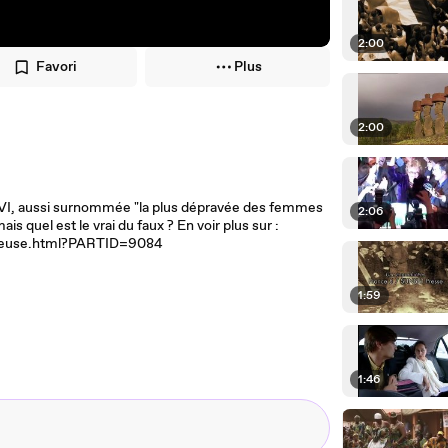
2:00
Favori
Plus
2:00
dre VI, aussi surnommée "la plus dépravée des femmes
2:06
is quel est le vrai du faux ? En voir plus sur :
nneuse.html?PARTID=9084
1:59
1:46