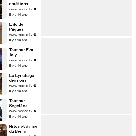
chrétiens
d'Egypte
www.vodeo.tv
il y a 14 ans
L'île de
Pâques
www.vodeo.tv
il y a 14 ans
Tout sur Eva
Joly
www.vodeo.tv
il y a 14 ans
Le Lynchage
des noirs
www.vodeo.tv
il y a 14 ans
Tout sur
Ségolène
Royal
www.vodeo.tv
il y a 14 ans
Rites et danse
du Bénin