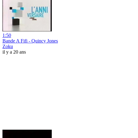
1:50
Bande A Fifi - Quincy Jones
Zoku
il y a 20 ans