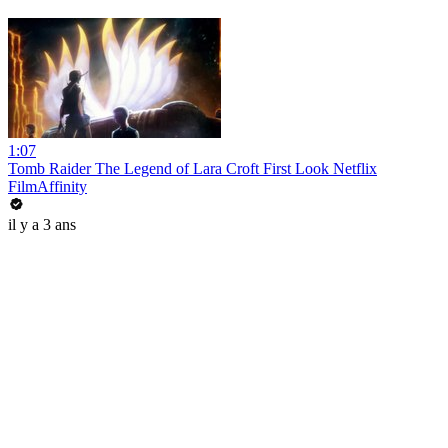
1:07
Tomb Raider The Legend of Lara Croft First Look Netflix
FilmAffinity
il y a 3 ans