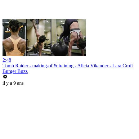
2:48
Tomb Raider - making-of & training - Alicia Vikander - Lara Croft
Burger Buzz
il y a 9 ans