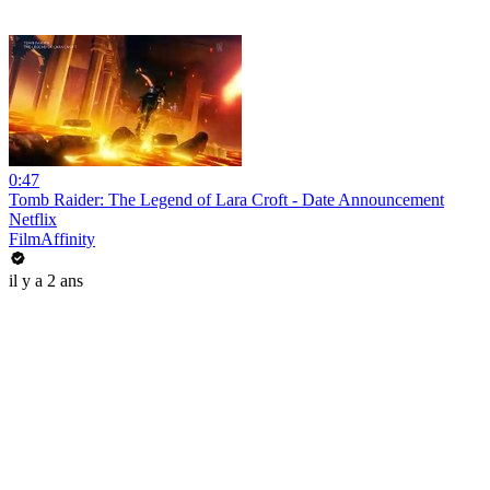
0:47
Tomb Raider: The Legend of Lara Croft - Date Announcement
Netflix
FilmAffinity
il y a 2 ans