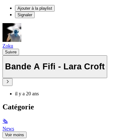
Ajouter à la playlist
Signaler
Zoku
Suivre
Bande A Fifi - Lara Croft
il y a 20 ans
Catégorie
🗞
News
Voir moins