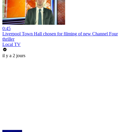
0:45
Liverpool Town Hall chosen for filming of new Channel Four
thriller
Local TV
il y a 2 jours