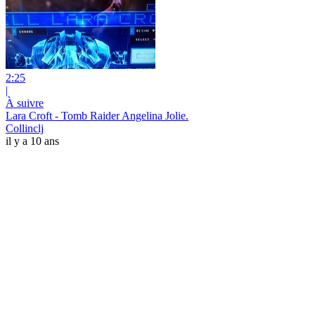
2:25
|
À suivre
Lara Croft - Tomb Raider Angelina Jolie.
Collinclj
il y a 10 ans