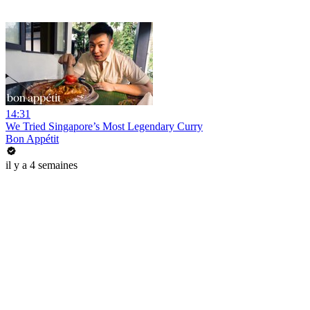
14:31
We Tried Singapore’s Most Legendary Curry
Bon Appétit
il y a 4 semaines