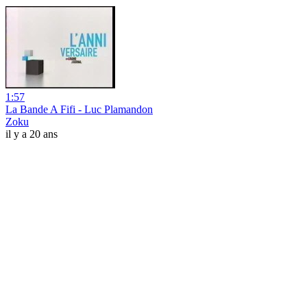
1:57
La Bande A Fifi - Luc Plamandon
Zoku
il y a 20 ans