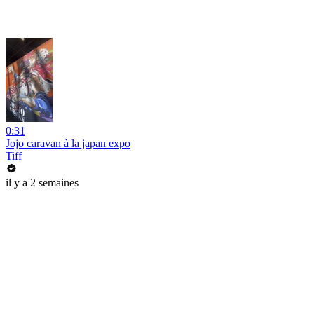
0:31
Jojo caravan à la japan expo
Tiff
il y a 2 semaines