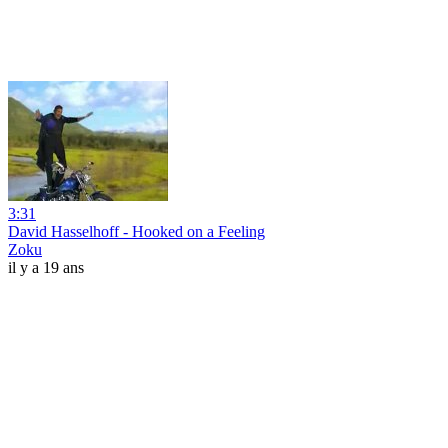
3:31
David Hasselhoff - Hooked on a Feeling
Zoku
il y a 19 ans