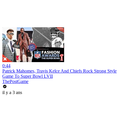
0:44
Patrick Mahomes, Travis Kelce And Chiefs Rock Strong Style
Game To Super Bowl LVII
ThePostGame
il y a 3 ans