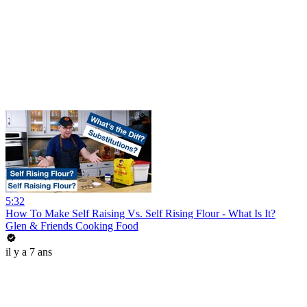
5:32
How To Make Self Raising Vs. Self Rising Flour - What Is It?
Glen & Friends Cooking Food
il y a 7 ans