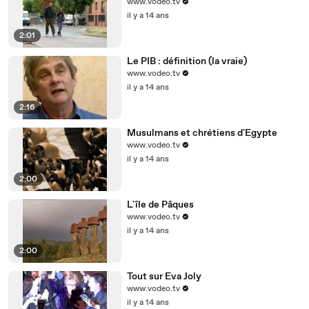
www.vodeo.tv
il y a 14 ans
2:01
Le PIB : définition (la vraie)
www.vodeo.tv
il y a 14 ans
2:16
Musulmans et chrétiens d'Egypte
www.vodeo.tv
il y a 14 ans
2:00
L'île de Pâques
www.vodeo.tv
il y a 14 ans
2:00
Tout sur Eva Joly
www.vodeo.tv
il y a 14 ans