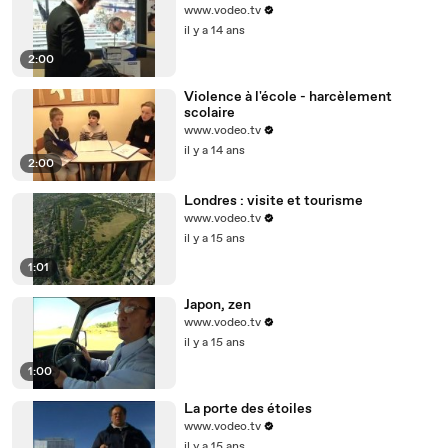
www.vodeo.tv
il y a 14 ans
2:00
Violence à l'école - harcèlement
scolaire
www.vodeo.tv
il y a 14 ans
2:00
Londres : visite et tourisme
www.vodeo.tv
il y a 15 ans
1:01
Japon, zen
www.vodeo.tv
il y a 15 ans
1:00
La porte des étoiles
www.vodeo.tv
il y a 15 ans