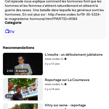
Cet épisode nous explique comment les hormones font que les
hommes et les femmes s'attirent naturellement et attisent la
guerre des sexes. Une bataille dans laquelle les généraux sont les
hormones. En voir plus sur : http://www.vodeo.tv/19-35-5324-
le-magnetisme-hormonal.html?PARTID=9084
Catégorie
📺
TV
Recommandations
L'insulte : un défoulement jubilatoire
www.vodeo.tv
il y a 13 ans
2:00
|
À suivre
Reportage sur La Courneuve
www.vodeo.tv
il y a 14 ans
2:00
Vitry sur seine - reportage