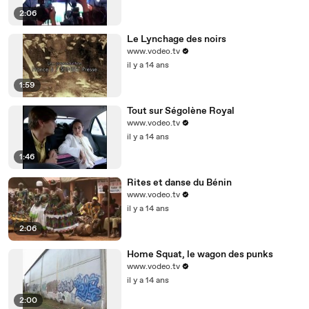
2:06
Le Lynchage des noirs
www.vodeo.tv
il y a 14 ans
1:59
Tout sur Ségolène Royal
www.vodeo.tv
il y a 14 ans
1:46
Rites et danse du Bénin
www.vodeo.tv
il y a 14 ans
2:06
Home Squat, le wagon des punks
www.vodeo.tv
il y a 14 ans
2:00