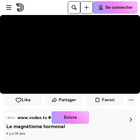
Passer au player
Passer au contenu principal
Se connecter
Like
Partager
Favori
Suivre
www.vodeo.tv
Le magnétisme hormonal
il y a 18 ans