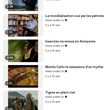
0:38
La mondialisation vue par les patrons
www.vodeo.tv
il y a 15 ans
1:29
Insectes inconnus en Amazonie
www.vodeo.tv
il y a 15 ans
0:59
Monte Carlo la naissance d'un mythe
www.vodeo.tv
il y a 15 ans
1:07
Tigres en plein ciel
www.vodeo.tv
il y a 15 ans
1:00