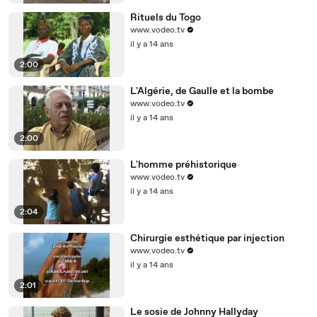
Rituels du Togo
www.vodeo.tv
il y a 14 ans
2:00
L'Algérie, de Gaulle et la bombe
www.vodeo.tv
il y a 14 ans
2:00
L'homme préhistorique
www.vodeo.tv
il y a 14 ans
2:04
Chirurgie esthétique par injection
www.vodeo.tv
il y a 14 ans
2:01
Le sosie de Johnny Hallyday