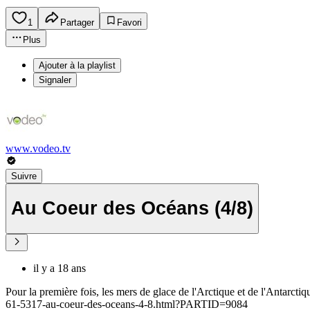
1
Partager
Favori
Plus
Ajouter à la playlist
Signaler
www.vodeo.tv
Suivre
Au Coeur des Océans (4/8)
il y a 18 ans
Pour la première fois, les mers de glace de l'Arctique et de l'Antarcti
61-5317-au-coeur-des-oceans-4-8.html?PARTID=9084