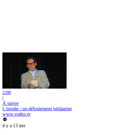
2:00
|
À suivre
L'insulte : un défoulement jubilatoire
www.vodeo.tv
il y a 13 ans