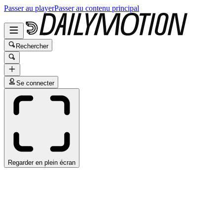
Passer au player
Passer au contenu principal
Rechercher
Se connecter
Regarder en plein écran