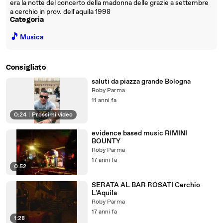
era la notte del concerto della madonna delle grazie a settembre
a cerchio in prov. dell'aquila 1998
Categoria
🎵
Musica
Consigliato
saluti da piazza grande Bologna
Roby Parma
11 anni fa
0:24
|
Prossimi video
evidence based music RIMINI
BOUNTY
Roby Parma
17 anni fa
0:52
SERATA AL BAR ROSATI Cerchio
L'Aquila
Roby Parma
17 anni fa
1:28