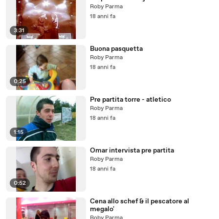
Roby Parma
18 anni fa
3:31
Buona pasquetta
Roby Parma
18 anni fa
0:25
Pre partita torre - atletico
Roby Parma
18 anni fa
1:15
Omar intervista pre partita
Roby Parma
18 anni fa
0:52
Cena allo schef & il pescatore al
megalo'
Roby Parma