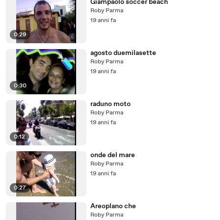
Giampaolo soccer beach
Roby Parma
19 anni fa
0:29
agosto duemilasette
Roby Parma
19 anni fa
0:30
raduno moto
Roby Parma
19 anni fa
0:12
onde del mare
Roby Parma
19 anni fa
0:27
Areoplano che
Roby Parma