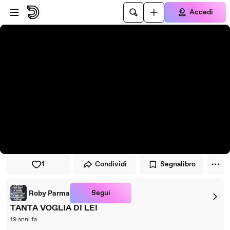
Vai al lettore
Passa al contenuto principale
Accedi
1
Condividi
Segnalibro
Segui
Roby Parma
TANTA VOGLIA DI LEI
19 anni fa