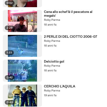
0:52
Cena allo schef & il pescatore al
megalo'
Roby Parma
18 anni fa
2:26
2 PERLE DI DEL CIOTTO 2006-07
Roby Parma
18 anni fa
1:33
Delciotto gol
Roby Parma
18 anni fa
0:42
CERCHIO L'AQUILA
Roby Parma
19 anni fa
0:40