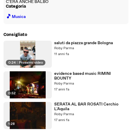
C'ERA ANCHE BALBO
Categoria
🎵
Musica
Consigliato
saluti da piazza grande Bologna
Roby Parma
11 anni fa
0:24
|
Prossimi video
evidence based music RIMINI
BOUNTY
Roby Parma
17 anni fa
0:52
SERATA AL BAR ROSATI Cerchio
L'Aquila
Roby Parma
17 anni fa
1:28