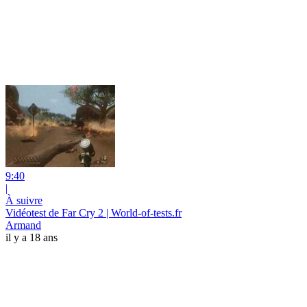
9:40
|
À suivre
Vidéotest de Far Cry 2 | World-of-tests.fr
Armand
il y a 18 ans