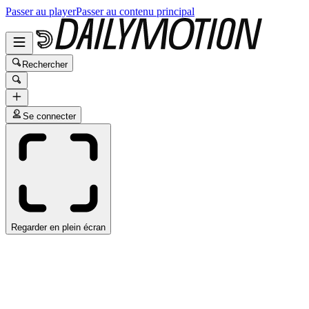
Passer au player
Passer au contenu principal
Rechercher
Se connecter
Regarder en plein écran