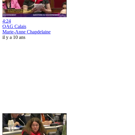
4:24
QAG Calais
Marie-Anne Chapdelaine
il y a 10 ans