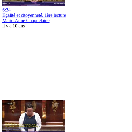
6:34
Egalité et citoyenneté. 1ère lecture
Marie-Anne Chapdelaine
il y a 10 ans