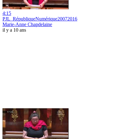
4:15
PJL_RépubliqueNumérique20072016
Marie-Anne Chapdelaine
il y a 10 ans