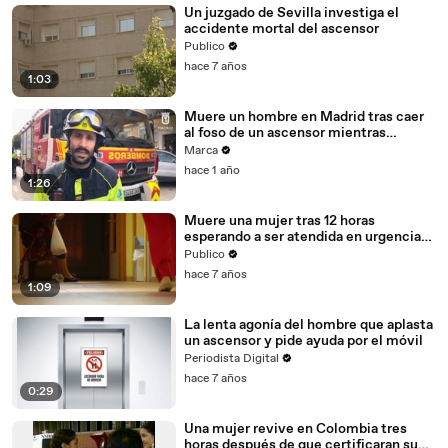
Un juzgado de Sevilla investiga el
accidente mortal del ascensor
Publico
hace 7 años
1:03
Muere un hombre en Madrid tras caer
al foso de un ascensor mientras
intentaba tirar a su mujer
Marca
hace 1 año
1:26
Muere una mujer tras 12 horas
esperando a ser atendida en urgencias
de un hospital de Úbeda
Publico
hace 7 años
1:09
La lenta agonía del hombre que aplasta
un ascensor y pide ayuda por el móvil
Periodista Digital
hace 7 años
0:29
Una mujer revive en Colombia tres
horas después de que certificaran su