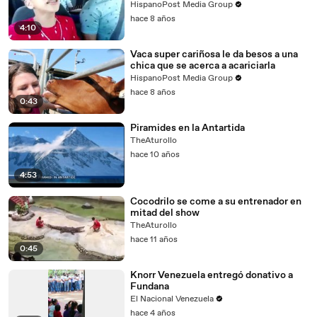
HispanoPost Media Group
hace 8 años
4:10
Vaca super cariñosa le da besos a una
chica que se acerca a acariciarla
HispanoPost Media Group
hace 8 años
0:43
Piramides en la Antartida
TheAturollo
hace 10 años
4:53
Cocodrilo se come a su entrenador en
mitad del show
TheAturollo
hace 11 años
0:45
Knorr Venezuela entregó donativo a
Fundana
El Nacional Venezuela
hace 4 años