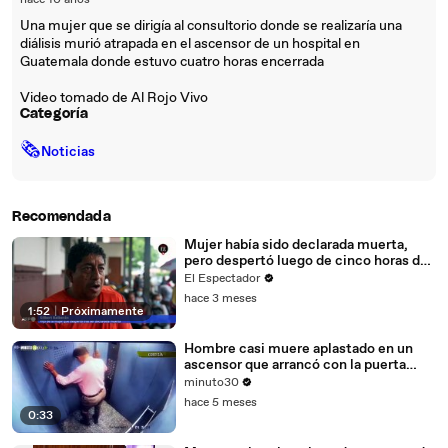
hace 10 años
Una mujer que se dirigía al consultorio donde se realizaría una
diálisis murió atrapada en el ascensor de un hospital en
Guatemala donde estuvo cuatro horas encerrada
Video tomado de Al Rojo Vivo
Categoría
🗞
Noticias
Recomendada
Mujer había sido declarada muerta,
pero despertó luego de cinco horas de
velación
El Espectador
hace 3 meses
1:52
|
Próximamente
Hombre casi muere aplastado en un
ascensor que arrancó con la puerta
abierta
minuto30
hace 5 meses
0:33