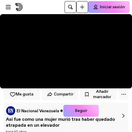
Saltar al reproductor
Saltar al contenido principal
Iniciar sesión
Añadir
Me gusta
Compartir
marcador
Seguir
El Nacional Venezuela
Así fue como una mujer murió tras haber quedado
atrapada en un elevador