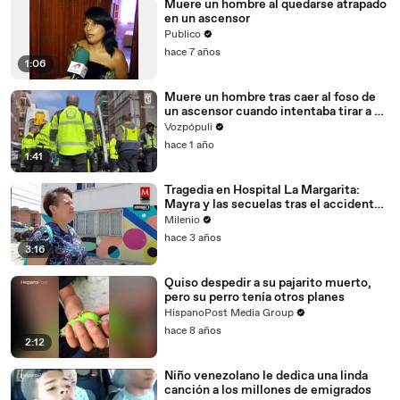
Muere un hombre al quedarse atrapado
en un ascensor
Publico
hace 7 años
1:06
Muere un hombre tras caer al foso de
un ascensor cuando intentaba tirar a su
mujer
Vozpópuli
hace 1 año
1:41
Tragedia en Hospital La Margarita:
Mayra y las secuelas tras el accidente
de elevador
Milenio
hace 3 años
3:16
Quiso despedir a su pajarito muerto,
pero su perro tenía otros planes
HispanoPost Media Group
hace 8 años
2:12
Niño venezolano le dedica una linda
canción a los millones de emigrados