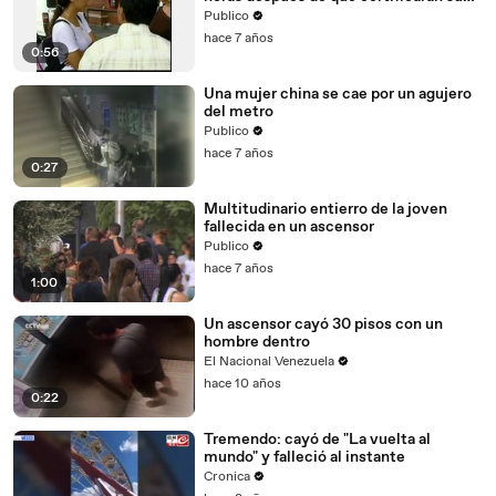
muerte
Publico
hace 7 años
0:56
Una mujer china se cae por un agujero
del metro
Publico
hace 7 años
0:27
Multitudinario entierro de la joven
fallecida en un ascensor
Publico
hace 7 años
1:00
Un ascensor cayó 30 pisos con un
hombre dentro
El Nacional Venezuela
hace 10 años
0:22
Tremendo: cayó de "La vuelta al
mundo" y falleció al instante
Cronica