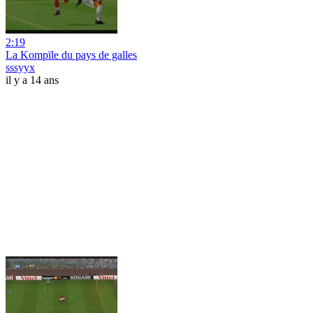
2:19
La Kompïle du pays de galles
sssyyx
il y a 14 ans