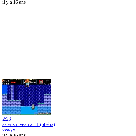
il y a 16 ans
2:23
asterix niveau 2 - 1 (obélix)
sssyyx
il y a 16 ans