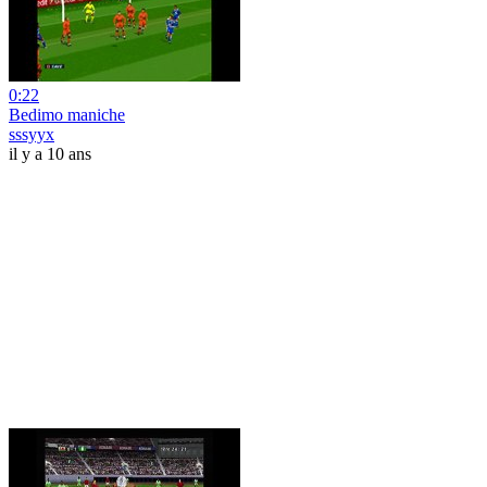
0:22
Bedimo maniche
sssyyx
il y a 10 ans