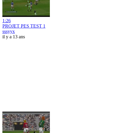
1:26
PROJET PES TEST 1
sssyyx
il y a 13 ans