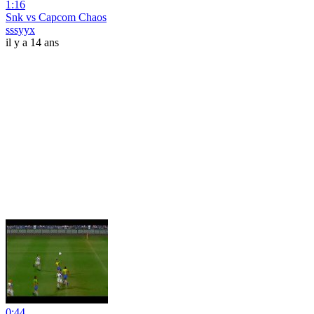
1:16
Snk vs Capcom Chaos
sssyyx
il y a 14 ans
0:44