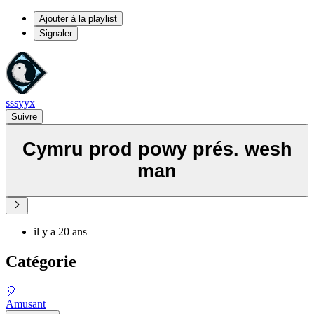
Ajouter à la playlist
Signaler
sssyyx
Suivre
Cymru prod powy prés. wesh
man
il y a 20 ans
Catégorie
🎈
Amusant