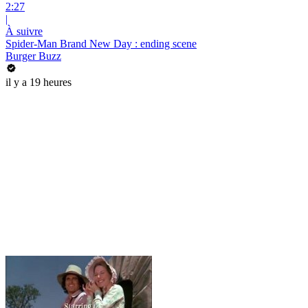
2:27
|
À suivre
Spider-Man Brand New Day : ending scene
Burger Buzz
il y a 19 heures