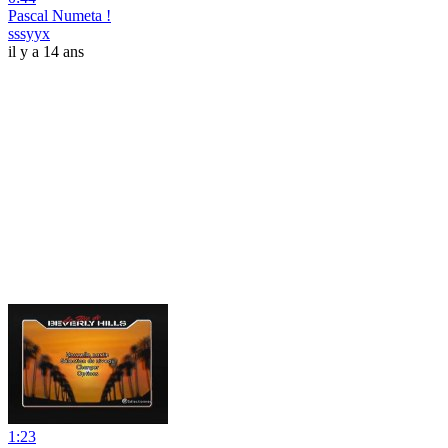
Pascal Numeta !
sssyyx
il y a 14 ans
1:23