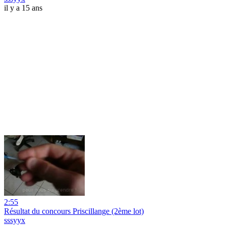
il y a 15 ans
2:55
Résultat du concours Priscillange (2ème lot)
sssyyx