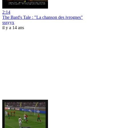
2:14
The Bard's Tale : "La chanson des ivrognes"
sssyyx
il y a 14 ans