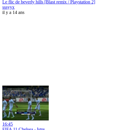
Le flic de beverly hills [Blast remix / Playstation 2]
sssyyx
il y a 14 ans
16:45
FIFA 11 Chelsea - Istre