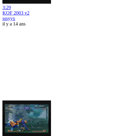
3:29
KOF 2003 v2
sssyyx
il y a 14 ans