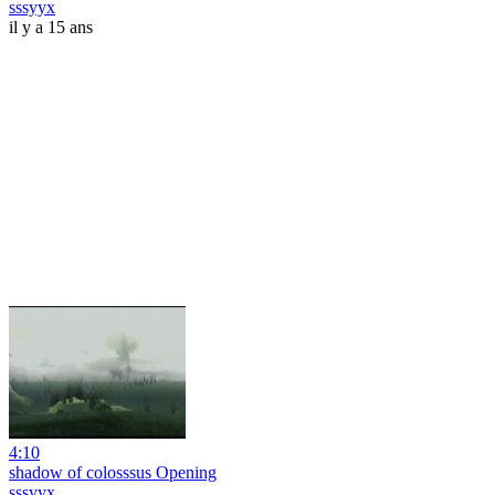
sssyyx
il y a 15 ans
4:10
shadow of colosssus Opening
sssyyx