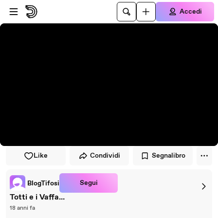
Vai al lettore
Passa al contenuto principale
Accedi
Like
Condividi
Segnalibro
Segui
BlogTifosi
Totti e i Vaffa...
18 anni fa