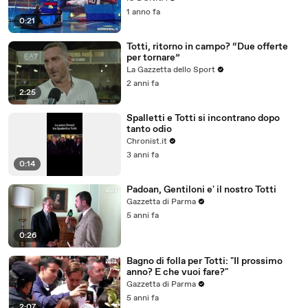
1 anno fa
0:21
Totti, ritorno in campo? “Due offerte
per tornare”
La Gazzetta dello Sport
2 anni fa
2:25
Spalletti e Totti si incontrano dopo
tanto odio
Chronist.it
3 anni fa
0:14
Padoan, Gentiloni e' il nostro Totti
Gazzetta di Parma
5 anni fa
0:26
Bagno di folla per Totti: "Il prossimo
anno? E che vuoi fare?"
Gazzetta di Parma
5 anni fa
2:07