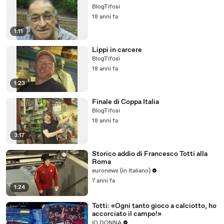
BlogTifosi
18 anni fa
1:11
Lippi in carcere
BlogTifosi
18 anni fa
1:23
Finale di Coppa Italia
BlogTifosi
18 anni fa
3:17
Storico addio di Francesco Totti alla
Roma
euronews (in Italiano)
7 anni fa
1:24
Totti: «Ogni tanto gioco a calciotto, ho
accorciato il campo!»
IO DONNA