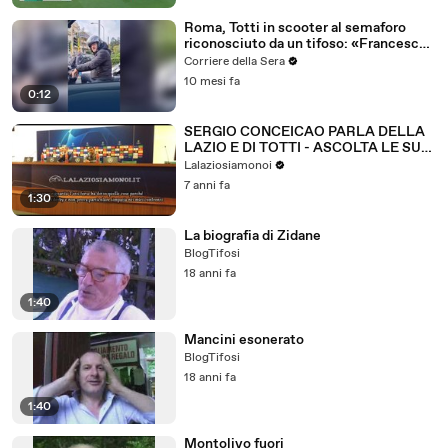
Roma, Totti in scooter al semaforo
riconosciuto da un tifoso: «Francesco
che me dici?», «Tutto bene...»
Corriere della Sera
10 mesi fa
0:12
SERGIO CONCEICAO PARLA DELLA
LAZIO E DI TOTTI - ASCOLTA LE SUE
PAROLE
Lalaziosiamonoi
7 anni fa
1:30
La biografia di Zidane
BlogTifosi
18 anni fa
1:40
Mancini esonerato
BlogTifosi
18 anni fa
1:40
Montolivo fuori