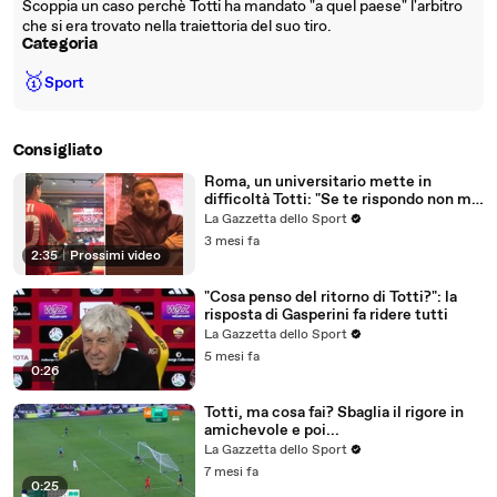
Scoppia un caso perchè Totti ha mandato "a quel paese" l'arbitro
che si era trovato nella traiettoria del suo tiro.
Categoria
🥇
Sport
Consigliato
Roma, un universitario mette in
difficoltà Totti: "Se te rispondo non me
fanno più rientrà..."
La Gazzetta dello Sport
3 mesi fa
2:35
|
Prossimi video
"Cosa penso del ritorno di Totti?": la
risposta di Gasperini fa ridere tutti
La Gazzetta dello Sport
5 mesi fa
0:26
Totti, ma cosa fai? Sbaglia il rigore in
amichevole e poi...
La Gazzetta dello Sport
7 mesi fa
0:25