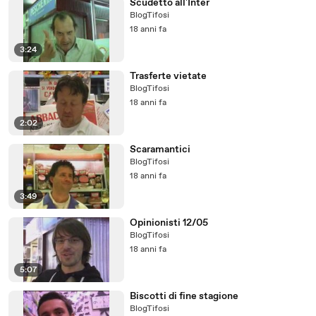
Scudetto all'Inter
BlogTifosi
18 anni fa
3:24
Trasferte vietate
BlogTifosi
18 anni fa
2:02
Scaramantici
BlogTifosi
18 anni fa
3:49
Opinionisti 12/05
BlogTifosi
18 anni fa
5:07
Biscotti di fine stagione
BlogTifosi