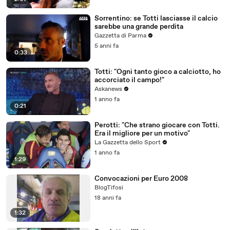
Sorrentino: se Totti lasciasse il calcio
sarebbe una grande perdita
Gazzetta di Parma
5 anni fa
0:33
Totti: "Ogni tanto gioco a calciotto, ho
accorciato il campo!"
Askanews
1 anno fa
0:21
Perotti: "Che strano giocare con Totti.
Era il migliore per un motivo"
La Gazzetta dello Sport
1 anno fa
1:29
Convocazioni per Euro 2008
BlogTifosi
18 anni fa
1:32