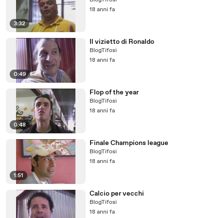
BlogTifosi
18 anni fa
3:32
Il vizietto di Ronaldo
BlogTifosi
18 anni fa
0:49
Flop of the year
BlogTifosi
18 anni fa
0:48
Finale Champions league
BlogTifosi
18 anni fa
1:51
Calcio per vecchi
BlogTifosi
18 anni fa