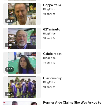
Coppa italia
BlogTifosi
18 anni fa
2:55
62° minuto
BlogTifosi
18 anni fa
1:48
Calcio robot
BlogTifosi
18 anni fa
3:30
Clericus cup
BlogTifosi
18 anni fa
2:27
Former Aide Claims She Was Asked to