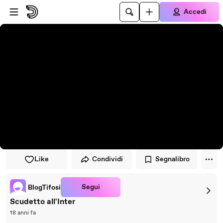
Vai al lettore
Passa al contenuto principale
Accedi
Like
Condividi
Segnalibro
Segui
BlogTifosi
Scudetto all'Inter
18 anni fa