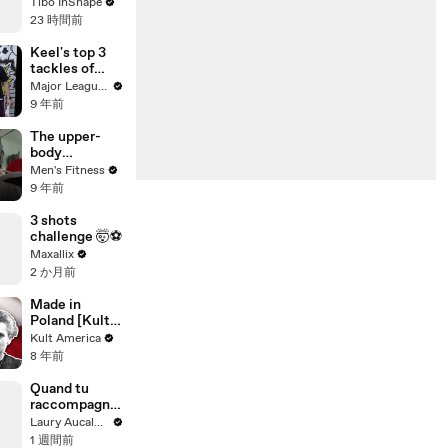
Tibo InShape
23 時間前
Keel's top 3
tackles of
Week 23 |
Major League Soccer
ExtraTime
9 年前
Live driven by
Continental
The upper-
body
push/lower-
Men's Fitness
body pull
9 年前
workout
3 shots
challenge 🤯⚽️
Maxallix
2 か月前
Made in
Poland [Kult
America]
Kult America
8 年前
Quand tu
raccompagne
s ton date
Laury Aucalme
chez elle
1 週間前