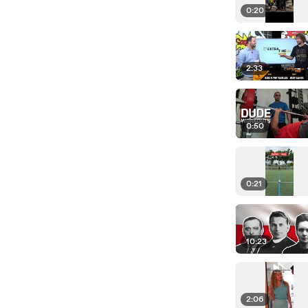
0:20
2:33
0:50
0:21
10:23
2:06