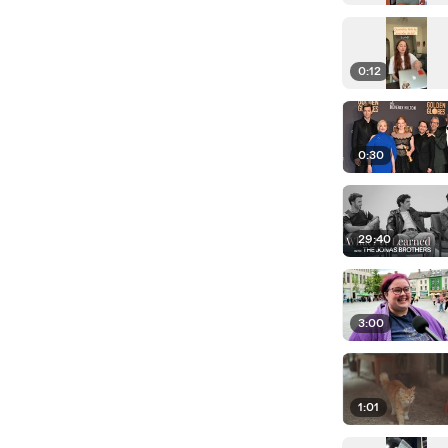
0:12
0:30
29:40
3:00
1:01