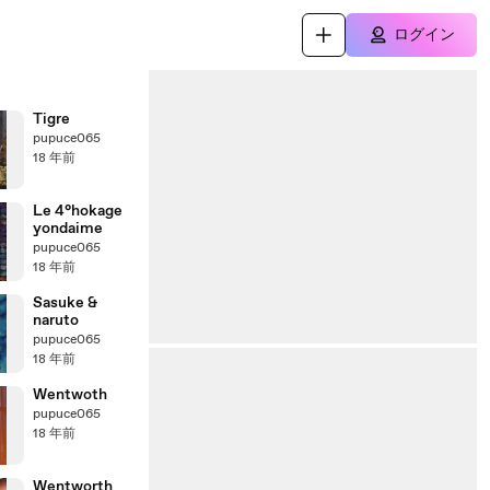
ログイン
Tigre
pupuce065
18 年前
Le 4°hokage
yondaime
pupuce065
18 年前
Sasuke &
naruto
pupuce065
18 年前
Wentwoth
pupuce065
18 年前
Wentworth