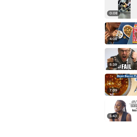
0:08
4:08
5:39
7:09
5:43