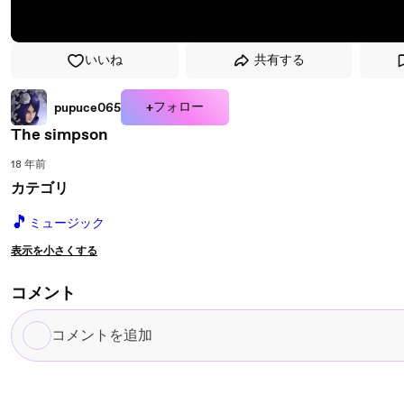
いいね
共有する
+フォロー
pupuce065
The simpson
18 年前
カテゴリ
🎵
ミュージック
表示を小さくする
コメント
コ
メ
ン
ト