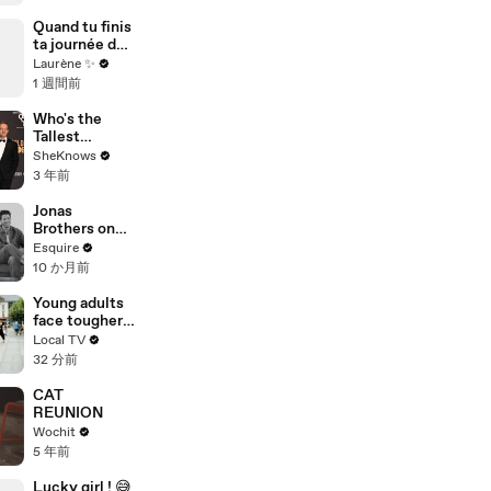
Quand tu finis
ta journée de
taf…
Laurène ✨
1 週間前
Who's the
Tallest
Succession
SheKnows
Cast Member
3 年前
| Kieran
Culkin,
Jonas
Matthew
Brothers on
Macfadyen,
Fatherhood,
Esquire
Nicholas
Fame, and
10 か月前
Braun
Two Decades
of Music |
Young adults
What I've
face tougher
Learned |
housing and
Local TV
Esquire
work
32 分前
pressures
CAT
REUNION
Wochit
5 年前
Lucky girl ! 😅