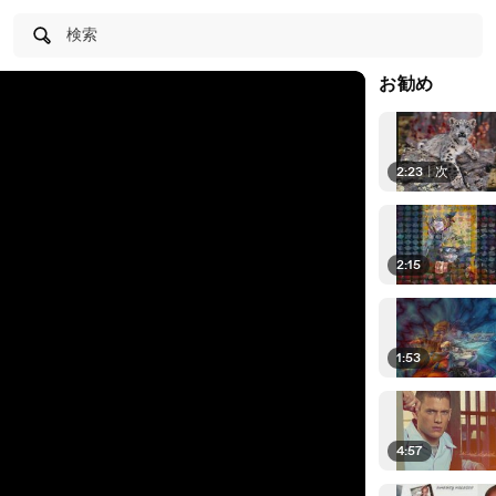
検索
お勧め
2:23
|
次
2:15
1:53
4:57