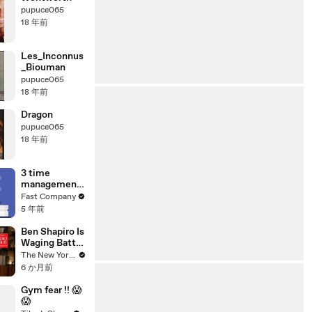
pupuce065
18 年前
Les_Inconnus
_Biouman
pupuce065
18 年前
Dragon
pupuce065
18 年前
3 time
management
myths that
Fast Company
could be
5 年前
hurting your
productivity
Ben Shapiro Is
Waging Battle
Inside the
The New Yorker
MAGA
6 か月前
Movement |
The New
Gym fear !! 😱
Yorker
😱
Interview