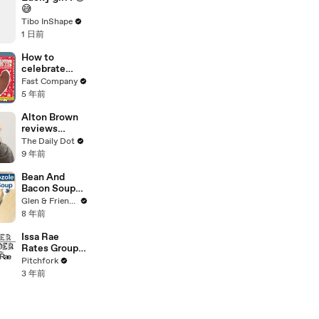
😅
Tibo InShape
1 日前
How to
celebrate
non-romantic
Fast Company
love this
5 年前
Valentine's
Day
Alton Brown
reviews
Amazon's
The Daily Dot
dumbest
9 年前
kitchen
gadgets
Bean And
Bacon Soup
With Pozole
Glen & Friends Cooking Food
Recipe
8 年前
Issa Rae
Rates Group
Chats,
Pitchfork
Surprise
3 年前
Parties and
Men Wearing
Shorts