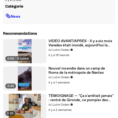
il y a 18 ans
Catégorie
🗞
News
Recommandations
VIDÉO AVANT/APRÈS - Il y a six mois
Varades était inondé, aujourd'hui la
Loire est à sec
ici Loire Océan
il y a 18 heures
0:59
|
À suivre
Nouvel incendie dans un camp de
Roms de la métropole de Nantes
ici Loire Océan
il y a 1 semaine
0:35
TÉMOIGNAGE — "Ça s'arrêtait jamais"
: rentré de Gironde, ce pompier des
Sables-d'Olonne raconte le combat
ici Loire Océan
contre le feu
il y a 2 semaines
1:33