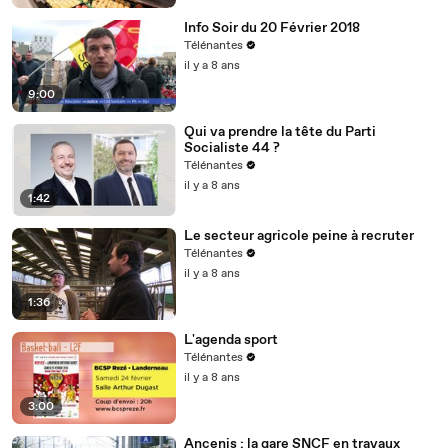
Info Soir du 20 Février 2018
Télénantes
il y a 8 ans
9:00
Qui va prendre la tête du Parti
Socialiste 44 ?
Télénantes
il y a 8 ans
1:42
Le secteur agricole peine à recruter
Télénantes
il y a 8 ans
1:36
L'agenda sport
Télénantes
il y a 8 ans
3:00
Ancenis : la gare SNCF en travaux