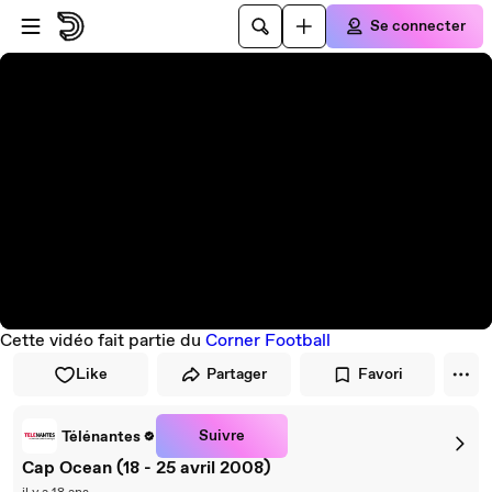
Passer au player
Passer au contenu principal
Se connecter
Cette vidéo fait partie du
Corner Football
Like
Partager
Favori
Suivre
Télénantes
Cap Ocean (18 - 25 avril 2008)