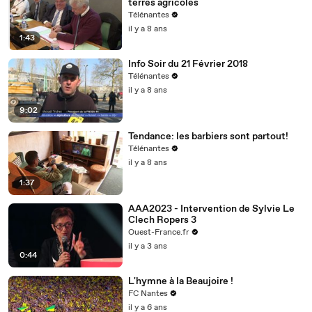
terres agricoles
Télénantes
il y a 8 ans
1:43
Info Soir du 21 Février 2018
Télénantes
il y a 8 ans
9:02
Tendance: les barbiers sont partout!
Télénantes
il y a 8 ans
1:37
AAA2023 - Intervention de Sylvie Le
Clech Ropers 3
Ouest-France.fr
il y a 3 ans
0:44
L'hymne à la Beaujoire !
FC Nantes
il y a 6 ans