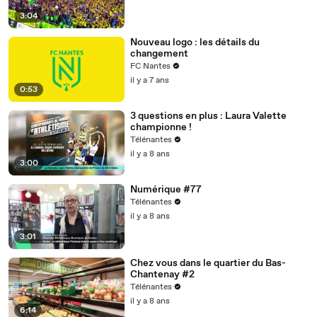
3:04
Nouveau logo : les détails du
changement
FC Nantes
il y a 7 ans
0:53
3 questions en plus : Laura Valette
championne !
Télénantes
il y a 8 ans
3:00
Numérique #77
Télénantes
il y a 8 ans
3:01
Chez vous dans le quartier du Bas-
Chantenay #2
Télénantes
il y a 8 ans
6:14