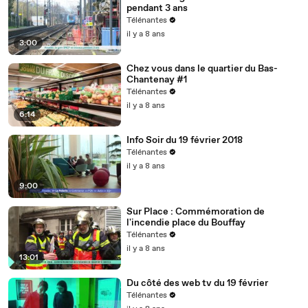
pendant 3 ans
Télénantes
il y a 8 ans
3:00
Chez vous dans le quartier du Bas-
Chantenay #1
Télénantes
il y a 8 ans
6:14
Info Soir du 19 février 2018
Télénantes
il y a 8 ans
9:00
Sur Place : Commémoration de
l'incendie place du Bouffay
Télénantes
il y a 8 ans
13:01
Du côté des web tv du 19 février
Télénantes