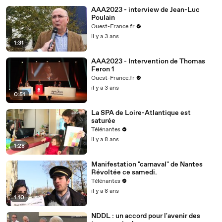
AAA2023 - interview de Jean-Luc
Poulain
Ouest-France.fr
il y a 3 ans
1:31
AAA2023 - Intervention de Thomas
Feron 1
Ouest-France.fr
il y a 3 ans
0:51
La SPA de Loire-Atlantique est
saturée
Télénantes
il y a 8 ans
1:28
Manifestation "carnaval" de Nantes
Révoltée ce samedi.
Télénantes
il y a 8 ans
1:10
NDDL : un accord pour l'avenir des