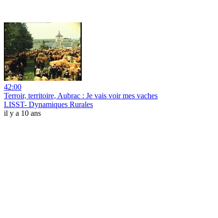
42:00
Terroir, territoire, Aubrac : Je vais voir mes vaches
LISST- Dynamiques Rurales
il y a 10 ans