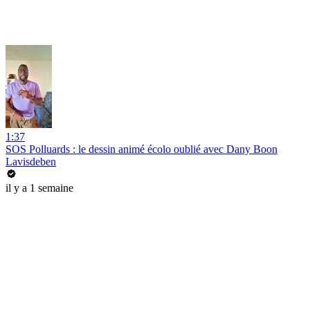
1:37
SOS Polluards : le dessin animé écolo oublié avec Dany Boon
Lavisdeben
il y a 1 semaine