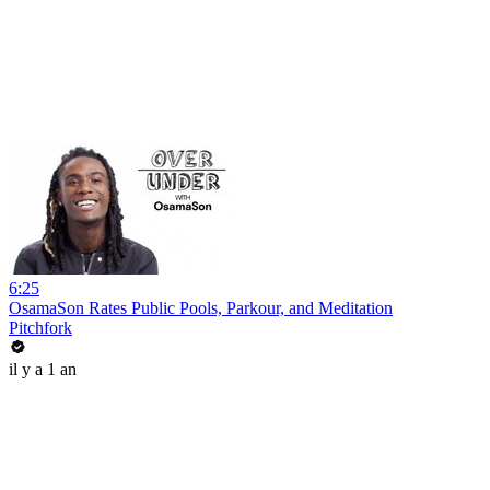
6:25
OsamaSon Rates Public Pools, Parkour, and Meditation
Pitchfork
il y a 1 an