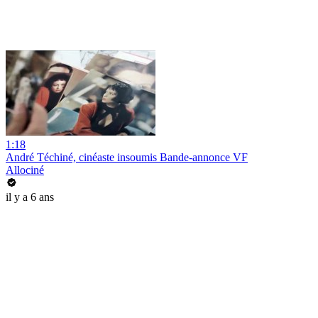
1:18
André Téchiné, cinéaste insoumis Bande-annonce VF
Allociné
il y a 6 ans