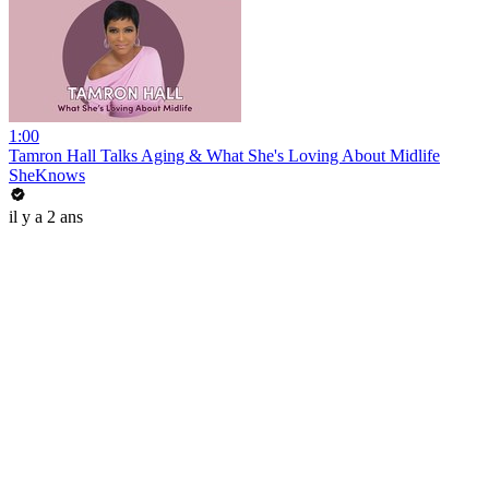
1:00
Tamron Hall Talks Aging & What She's Loving About Midlife
SheKnows
il y a 2 ans