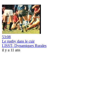
53:08
Le rugby dans le cuir
LISST- Dynamiques Rurales
il y a 11 ans