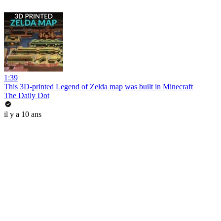
1:39
This 3D-printed Legend of Zelda map was built in Minecraft
The Daily Dot
il y a 10 ans