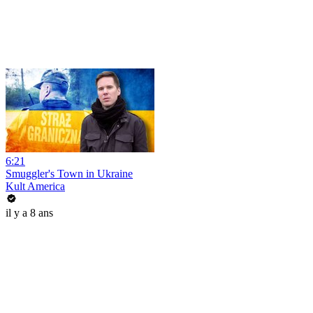
6:21
Smuggler's Town in Ukraine
Kult America
il y a 8 ans