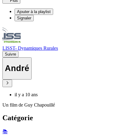
Plus
Ajouter à la playlist
Signaler
LISST- Dynamiques Rurales
Suivre
André
il y a 10 ans
Un film de Guy Chapouillé
Catégorie
📚