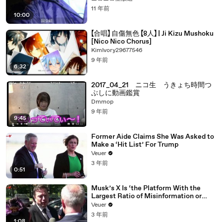
11 年前
10:00
【合唱】 自傷無色 【8人】 | Ji Kizu Mushoku
[Nico Nico Chorus]
KimIvory29677546
9 年前
6:32
2017_04_21 ニコ生 うきょち時間つ
ぶしに動画鑑賞
Dmmop
9 年前
9:45
Former Aide Claims She Was Asked to
Make a ‘Hit List’ For Trump
Veuer
3 年前
0:51
Musk’s X Is ‘the Platform With the
Largest Ratio of Misinformation or
Disinformation’ Amongst All Social
Veuer
Media Platforms
3 年前
1:08