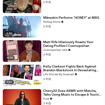
3 年前
1:00
Måneskin Performs "HONEY" at MSG
Rolling Stone
3 年前
2:50
Matt Rife Hilariously Roasts Your
Dating Profiles | Cosmopolitan
Cosmopolitan USA
3 年前
12:13
Kelly Clarkson Fights Back Against
Brandon Blackstock In Devastating
Divorce Battle
Life Stories By Goalcast
3 年前
7:01
Chxrry22 Does ASMR with Matcha,
Talks Using Music to Escape & Touring
with The Weeknd
Fuse
3 年前