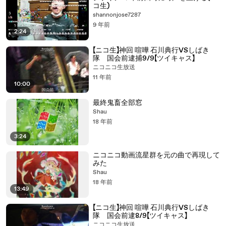
コ生)
shannonjose7287
9 年前
2:24
【ニコ生】神回 喧嘩 石川典行VSしばき
隊 国会前逮捕9/9【ツイキャス】
ニコニコ生放送
11 年前
10:00
最終鬼畜全部窓
Shau
18 年前
3:24
ニコニコ動画流星群を元の曲で再現して
みた
Shau
18 年前
13:49
【ニコ生】神回 喧嘩 石川典行VSしばき
隊 国会前逮8/9【ツイキャス】
ニコニコ生放送