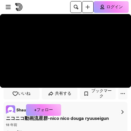
プレイヤーにスキップ
メインコンテンツにスキップ
ログイン
ブックマー
いいね
共有する
ク
+フォロー
Shau
ニコニコ動画流星群-nico nico douga ryuuseigun
18 年前