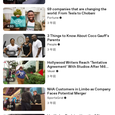
59 companies that are changing the
world: From Tesla to Chobani
Fortune
3 年前
4:50
3 Things to Know About Coco Gauff's
Parents
People
3 年前
0:46
Hollywood Writers Reach ‘Tentative
Agreement’ With Studios After 146
Day Strike
Veuer
3 年前
1:09
NHA Customers in Limbo as Company
Faces Potential Merger
SportsGrid
3 年前
2:01