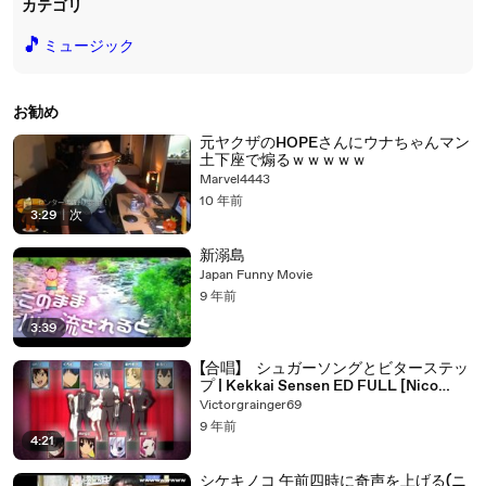
カテゴリ
🎵
ミュージック
お勧め
元ヤクザのHOPEさんにウナちゃんマン
土下座で煽るｗｗｗｗｗ
Marvel4443
10 年前
3:29
|
次
新溺島
Japan Funny Movie
9 年前
3:39
【合唱】 シュガーソングとビターステッ
プ | Kekkai Sensen ED FULL [Nico
Nico Chorus]
Victorgrainger69
9 年前
4:21
シケキノコ 午前四時に奇声を上げる(ニ