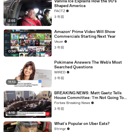
Vanilla Ice Explains How the 90’s
Shaped America
FACTZ
3 年前
2:55
Amazon’ Prime Video Will Show
Commercials Starting Next Year
Veuer
3 年前
0:36
Pokimane Answers The Web's Most
Searched Questions
WIRED
3 年前
11:13
BREAKING NEWS: Matt Gaetz Tells
House Committee: 'I'm Not Going To
Vote For A Continuing Resolution'
Forbes Breaking News
3 年前
4:16
What's Popular on Uber Eats?
Stringr