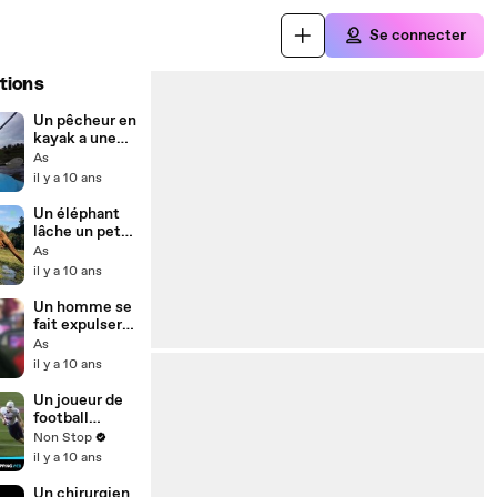
Se connecter
tions
Un pêcheur en
kayak a une
mauvaise
As
surprise...
il y a 10 ans
Un éléphant
lâche un pet
sur son
As
congénère
il y a 10 ans
pour se
venger
Un homme se
fait expulser
d'un avion
As
parce qu'il
il y a 10 ans
parlait en
arabe !
Un joueur de
football
américain
Non Stop
remonte tout
il y a 10 ans
le terrain pour
marquer le
Un chirurgien