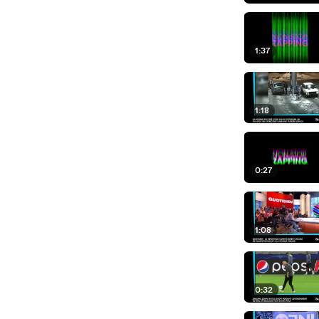
1:37
1:18
0:27
1:08
0:32