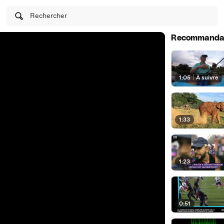
Rechercher
Recommanda
1:05
|
À suivre
1:33
1:23
0:51