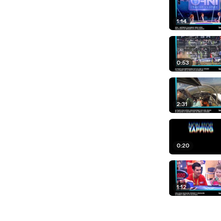
1:14
0:53
2:31
0:20
1:12