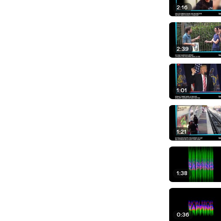
2:16
2:39
1:01
1:21
1:38
0:36