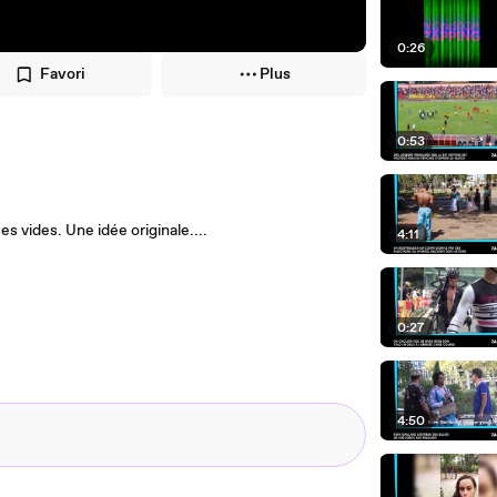
0:26
Favori
Plus
0:53
s vides. Une idée originale....
4:11
0:27
4:50