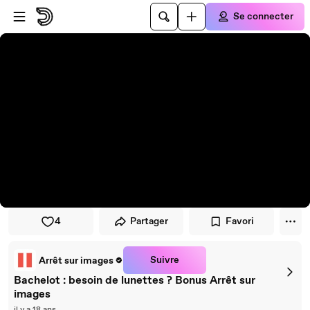
Passer au player
Passer au contenu principal
Se connecter
4
Partager
Favori
Suivre
Arrêt sur images
Bachelot : besoin de lunettes ? Bonus Arrêt sur
images