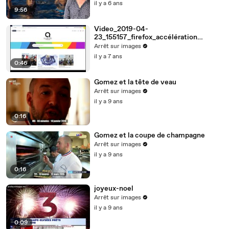
il y a 6 ans
9:56
Video_2019-04-
23_155157_firefox_accélération
matérielle
Arrêt sur images
il y a 7 ans
0:46
Gomez et la tête de veau
Arrêt sur images
il y a 9 ans
0:16
Gomez et la coupe de champagne
Arrêt sur images
il y a 9 ans
0:16
joyeux-noel
Arrêt sur images
il y a 9 ans
0:09