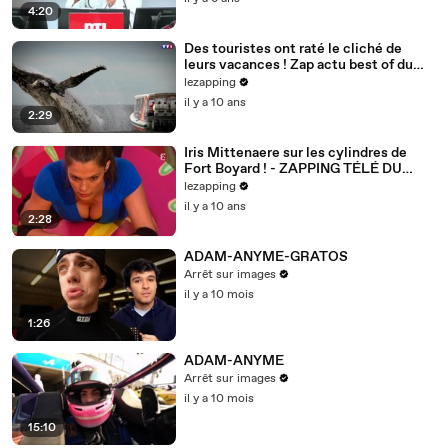
4:20
Des touristes ont raté le cliché de
leurs vacances ! Zap actu best of du
30/07/2016 par lezapping
lezapping
il y a 10 ans
2:29
Iris Mittenaere sur les cylindres de
Fort Boyard ! - ZAPPING TÉLÉ DU
25/07/2016 par lezapping
lezapping
il y a 10 ans
2:28
ADAM-ANYME-GRATOS
Arrêt sur images
il y a 10 mois
1:26
ADAM-ANYME
Arrêt sur images
il y a 10 mois
15:10