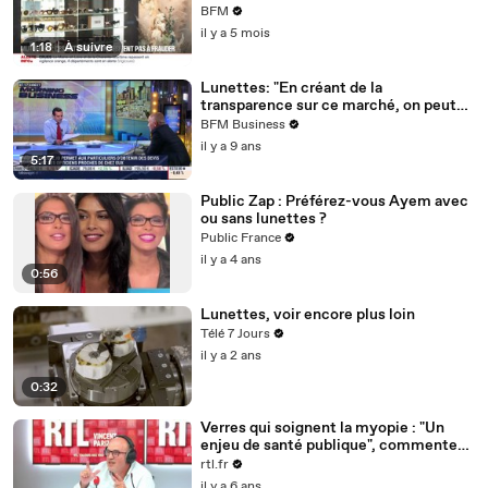
BFM
il y a 5 mois
1:18
|
À suivre
Lunettes: "En créant de la
transparence sur ce marché, on peut
faire baisser les prix", Mathias Matallah
BFM Business
– 28/11
il y a 9 ans
5:17
Public Zap : Préférez-vous Ayem avec
ou sans lunettes ?
Public France
il y a 4 ans
0:56
Lunettes, voir encore plus loin
Télé 7 Jours
il y a 2 ans
0:32
Verres qui soignent la myopie : "Un
enjeu de santé publique", commente
une ophtalmo
rtl.fr
il y a 6 ans