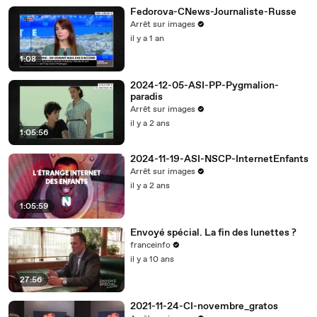
Fedorova-CNews-Journaliste-Russe
Arrêt sur images
il y a 1 an
1:08
2024-12-05-ASI-PP-Pygmalion-
paradis
Arrêt sur images
il y a 2 ans
1:05:56
2024-11-19-ASI-NSCP-InternetEnfants
Arrêt sur images
il y a 2 ans
1:05:59
Envoyé spécial. La fin des lunettes ?
franceinfo
il y a 10 ans
27:56
2021-11-24-CI-novembre_gratos