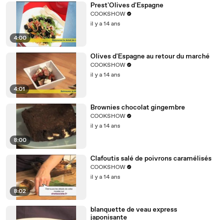
Prest'Olives d'Espagne
COOKSHOW
il y a 14 ans
4:00
Olives d'Espagne au retour du marché
COOKSHOW
il y a 14 ans
4:01
Brownies chocolat gingembre
COOKSHOW
il y a 14 ans
8:00
Clafoutis salé de poivrons caramélisés
COOKSHOW
il y a 14 ans
8:02
blanquette de veau express
japonisante