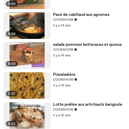
8:00
Pavé de cabillaud aux agrumes
COOKSHOW
il y a 14 ans
8:00
salade pommes betteraves et quinoa
COOKSHOW
il y a 14 ans
8:00
Pissaladière
COOKSHOW
il y a 15 ans
2:07
Lotte poêlée aux aritchauts barigoule
COOKSHOW
il y a 15 ans
2:02