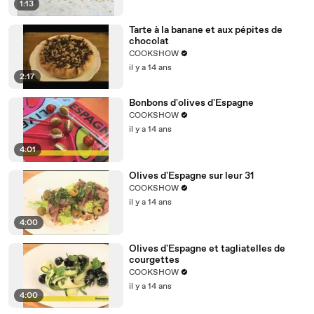
1:13
Tarte à la banane et aux pépites de
chocolat
COOKSHOW
il y a 14 ans
2:17
Bonbons d'olives d'Espagne
COOKSHOW
il y a 14 ans
4:01
Olives d'Espagne sur leur 31
COOKSHOW
il y a 14 ans
4:00
Olives d'Espagne et tagliatelles de
courgettes
COOKSHOW
il y a 14 ans
4:00