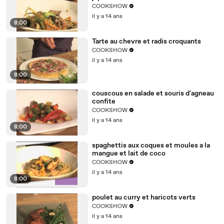
COOKSHOW
il y a 14 ans
8:00
Tarte au chevre et radis croquants
COOKSHOW
il y a 14 ans
8:00
couscous en salade et souris d'agneau
confite
COOKSHOW
il y a 14 ans
8:00
spaghettis aux coques et moules a la
mangue et lait de coco
COOKSHOW
il y a 14 ans
8:00
poulet au curry et haricots verts
COOKSHOW
il y a 14 ans