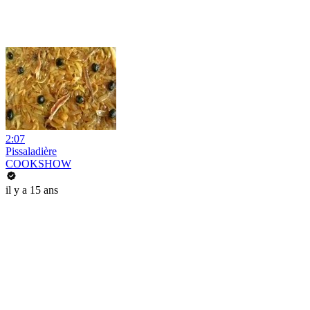
2:07
Pissaladière
COOKSHOW
il y a 15 ans