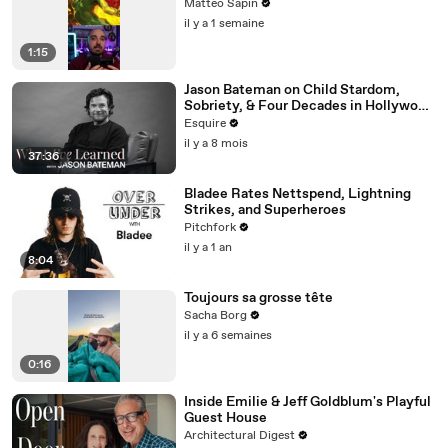
Matteo Sapin
il y a 1 semaine
1:15
Jason Bateman on Child Stardom,
Sobriety, & Four Decades in Hollywood
| What I’ve Learned | Esquire
Esquire
il y a 8 mois
37:36
Bladee Rates Nettspend, Lightning
Strikes, and Superheroes
Pitchfork
il y a 1 an
8:04
Toujours sa grosse tête
Sacha Borg
il y a 6 semaines
0:16
Inside Emilie & Jeff Goldblum's Playful
Guest House
Architectural Digest