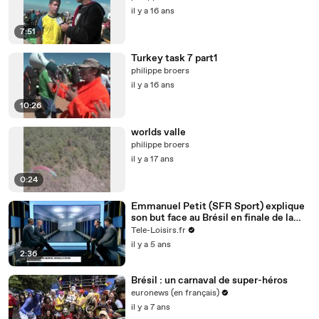
il y a 16 ans
7:51
Turkey task 7 part1
philippe broers
il y a 16 ans
10:26
worlds valle
philippe broers
il y a 17 ans
0:24
Emmanuel Petit (SFR Sport) explique
son but face au Brésil en finale de la
Coupe du monde 1998 !
Tele-Loisirs.fr
il y a 5 ans
2:36
Brésil : un carnaval de super-héros
euronews (en français)
il y a 7 ans