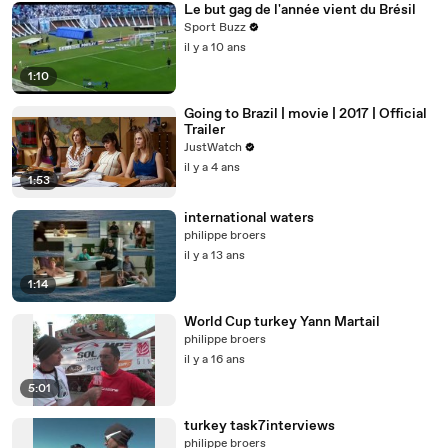
Le but gag de l'année vient du Brésil
Sport Buzz
il y a 10 ans
1:10
Going to Brazil | movie | 2017 | Official
Trailer
JustWatch
il y a 4 ans
1:53
international waters
philippe broers
il y a 13 ans
1:14
World Cup turkey Yann Martail
philippe broers
il y a 16 ans
5:01
turkey task7interviews
philippe broers