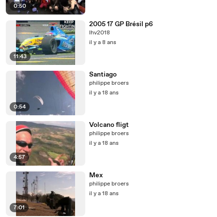
0:50
2005 17 GP Brésil p6
lhv2018
il y a 8 ans
11:43
Santiago
philippe broers
il y a 18 ans
0:54
Volcano fligt
philippe broers
il y a 18 ans
4:57
Mex
philippe broers
il y a 18 ans
7:01