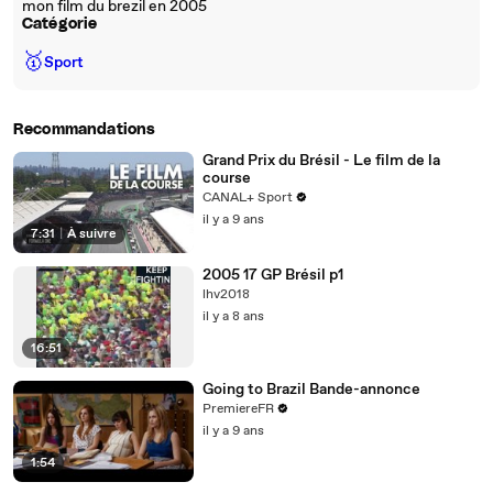
mon film du brezil en 2005
Catégorie
🥇
Sport
Recommandations
Grand Prix du Brésil - Le film de la
course
CANAL+ Sport
il y a 9 ans
7:31
|
À suivre
2005 17 GP Brésil p1
lhv2018
il y a 8 ans
16:51
Going to Brazil Bande-annonce
PremiereFR
il y a 9 ans
1:54