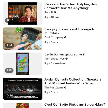
Parks and Rec's Jean Ralphio, Ben
Schwartz: Ask Me Anything!
Reddit
il y a 10 ans
17:15
3 ways you can resist the urge to
multitask
Fast Company
il y a 5 ans
1:44
Es-tu bon en géographie ?
Pierrespectives
il y a 3 semaines
1:15
Jordan Dynasty Collection: Sneakers
That Michael Jordan Wore When
Winning Six NBA Titles
ThePostGame
il y a 3 ans
0:34
C'est Qui Sadie Sink dans Spider-Man ?