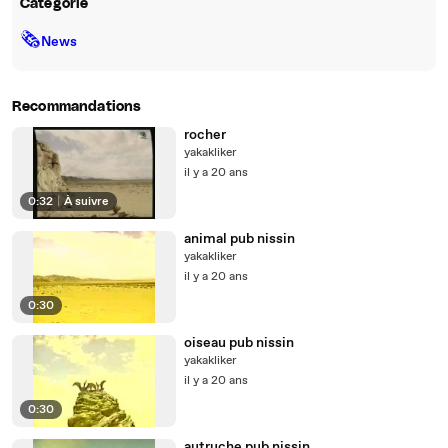
Catégorie
🗞
News
Recommandations
rocher
yakakliker
il y a 20 ans
0:32
|
À suivre
animal pub nissin
yakakliker
il y a 20 ans
0:30
oiseau pub nissin
yakakliker
il y a 20 ans
0:30
autruche pub nissin