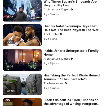
Why Times Square’s Billboards Are
Required By Law
Architectural Digest
il y a 3 mois
15:10
Giannis Antetokounmpo Says That
He's Not The Best Player In The World,
LeBron James Is
The Fumble
il y a 5 ans
2:23
Inside Usher’s Unforgettable Family
Home
Architectural Digest
il y a 5 jours
11:05
Has Taking the Perfect Photo Ruined
Tourism in “The Spectacle”?
The New Yorker
il y a 5 mois
20:00
"I don't do politics": Ron Funches on
the advantage of writing evergreen