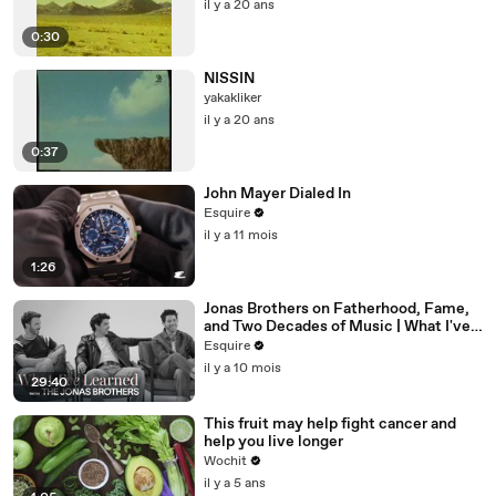
il y a 20 ans
0:30
NISSIN
yakakliker
il y a 20 ans
0:37
John Mayer Dialed In
Esquire
il y a 11 mois
1:26
Jonas Brothers on Fatherhood, Fame,
and Two Decades of Music | What I've
Learned | Esquire
Esquire
il y a 10 mois
29:40
This fruit may help fight cancer and
help you live longer
Wochit
il y a 5 ans