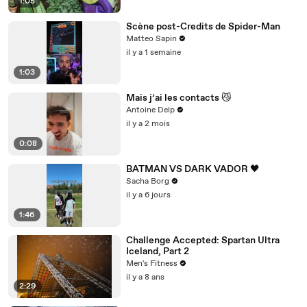
1:05
Scène post-Credits de Spider-Man
Matteo Sapin
il y a 1 semaine
1:03
Mais j’ai les contacts 😼
Antoine Delp
il y a 2 mois
0:08
BATMAN VS DARK VADOR 🖤
Sacha Borg
il y a 6 jours
1:46
Challenge Accepted: Spartan Ultra
Iceland, Part 2
Men's Fitness
il y a 8 ans
2:29