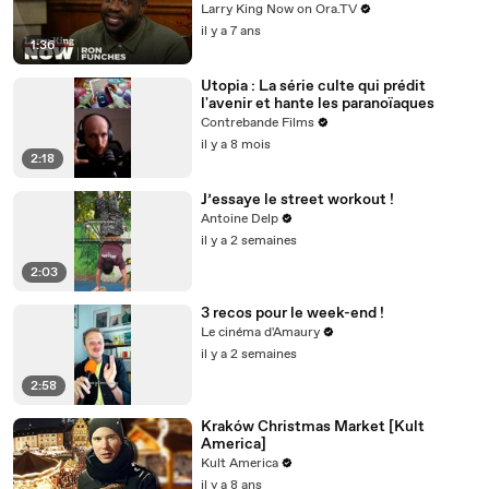
jokes
Larry King Now on Ora.TV
il y a 7 ans
1:36
Utopia : La série culte qui prédit
l'avenir et hante les paranoïaques
Contrebande Films
il y a 8 mois
2:18
J’essaye le street workout !
Antoine Delp
il y a 2 semaines
2:03
3 recos pour le week-end !
Le cinéma d'Amaury
il y a 2 semaines
2:58
Kraków Christmas Market [Kult
America]
Kult America
il y a 8 ans