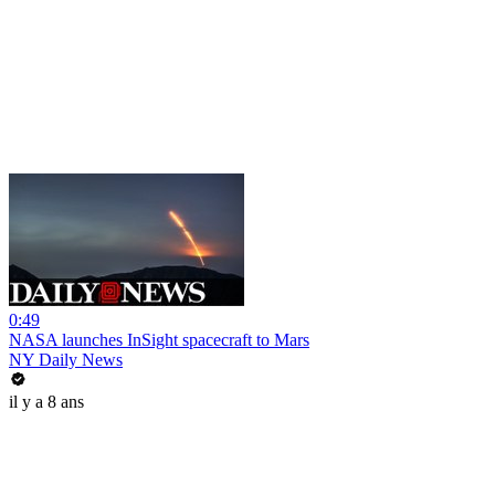
0:49
NASA launches InSight spacecraft to Mars
NY Daily News
il y a 8 ans