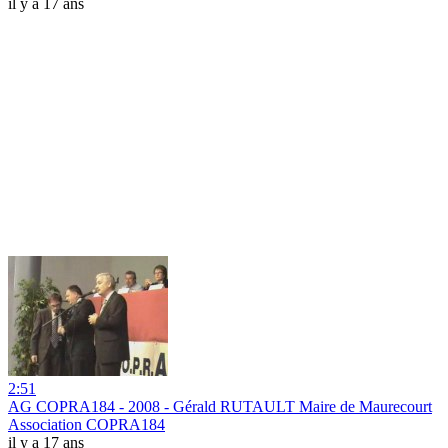
il y a 17 ans
2:51
AG COPRA184 - 2008 - Gérald RUTAULT Maire de Maurecourt
Association COPRA184
il y a 17 ans