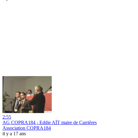
2:55
AG COPRA184 - Eddie AÏT maire de Carrières
Association COPRA184
il y a 17 ans