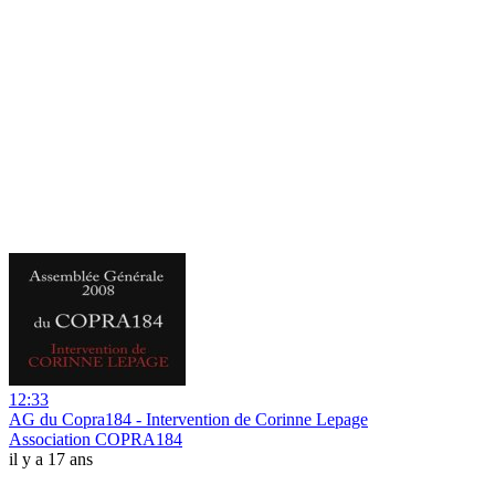
12:33
AG du Copra184 - Intervention de Corinne Lepage
Association COPRA184
il y a 17 ans