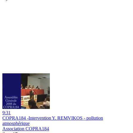
9:31
COPRA184 -Intervention Y. REMVIKOS - pollution
atmosphérique
Association COPRA184