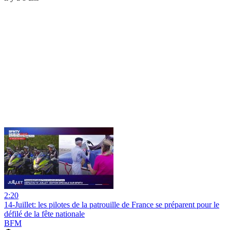
2:20
14-Juillet: les pilotes de la patrouille de France se préparent pour le
défilé de la fête nationale
BFM