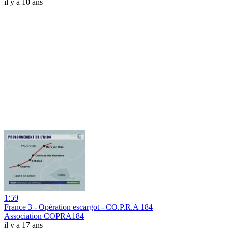
il y a 10 ans
1:59
France 3 - Opération escargot - CO.P.R.A 184
Association COPRA184
il y a 17 ans