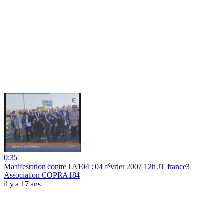
0:35
Manifestation contre l'A104 : 04 février 2007 12h JT france3
Association COPRA184
il y a 17 ans