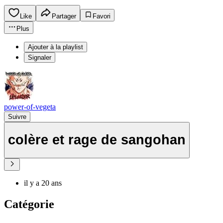
Like
Partager
Favori
Plus
Ajouter à la playlist
Signaler
power-of-vegeta
Suivre
colère et rage de sangohan
il y a 20 ans
Catégorie