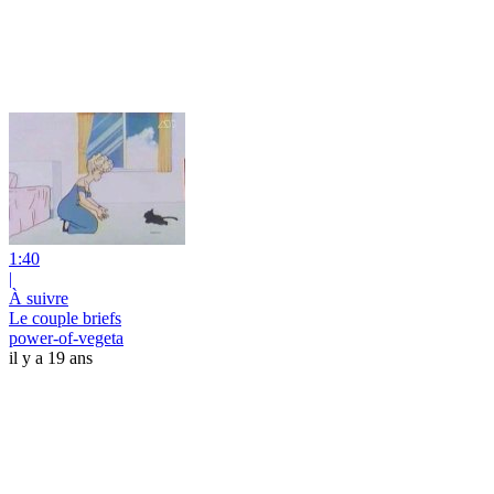
1:40
|
À suivre
Le couple briefs
power-of-vegeta
il y a 19 ans