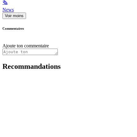
🗞
News
Voir moins
Commentaires
Ajoute ton commentaire
Recommandations