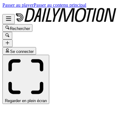
Passer au player
Passer au contenu principal
Rechercher
Se connecter
Regarder en plein écran