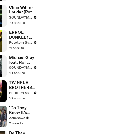
TIME
(BalconyTV)
Chris Willis -
Louder (Put
Your Hands
SOUNDAYMUSIC
Up) [Official
10 anni fa
Video] HD
ERROL
DUNKLEY
live @ Main
Rototom Sunsplash
Stage 2008
11 anni fa
Michael Gray
feat. Roll
Deep - Can't
SOUNDAYMUSIC
Wait For The
10 anni fa
Weekend
[Official
TWINKLE
Video HD]
BROTHERS
live @ Main
Rototom Sunsplash
Stage 2005
10 anni fa
"Do They
Know It's
Christmas?
Askanews
2024" a 40
2 anni fa
anni
dall'uscita
Do They