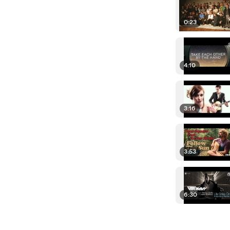
0:23
4:10
3:16
3:53
6:30