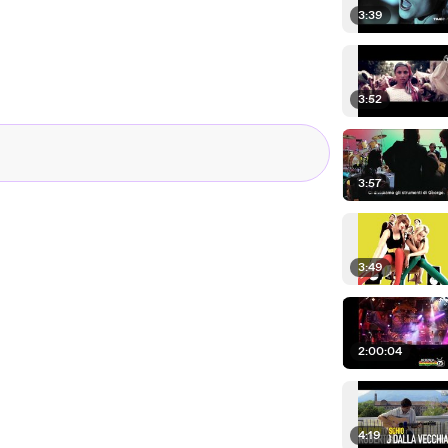
3:39
3:52
3:57
3:49
2:00:04
4:19