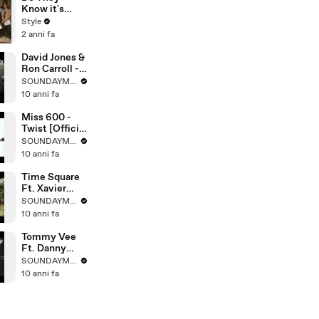
della hit
Know it's
Christmas?
Style
dei Band Aid
2 anni fa
compie 40
anni: ecco
David Jones &
quando sarà la
Ron Carroll -
reunion più
You & Me
SOUNDAYMUSIC
grande di
(Radio Edit)
10 anni fa
sempre
Lyrics Video -
Time Records
Miss 600 -
Twist [Official
Video HD]
SOUNDAYMUSIC
10 anni fa
Time Square
Ft. Xavier
Rudd - Follow
SOUNDAYMUSIC
The Sun
10 anni fa
(Western
Disco Radio
Tommy Vee
Edit) - Official
Ft. Danny
Video HD
Losito &
SOUNDAYMUSIC
Kareem
10 anni fa
Shabazz - Life
Goes On
(Kolombo
Remix) - Time