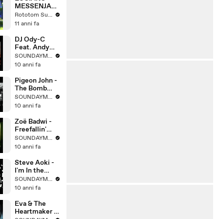
MESSENJAH
live @ Main
Rototom Sunsplash
Stage 2008
11 anni fa
DJ Ody-C
Feat. Andy
Pollo - Bien
SOUNDAYMUSIC
Machin
10 anni fa
[Official
Video] HD
Pigeon John -
The Bomb
[Official
SOUNDAYMUSIC
Video] HD
10 anni fa
Zoë Badwi -
Freefallin'
[Official
SOUNDAYMUSIC
Video] HD
10 anni fa
Steve Aoki -
I'm In the
House [[[Feat.
SOUNDAYMUSIC
Zuperblahq]]]
10 anni fa
[Official
Video] HD
Eva & The
Heartmaker -