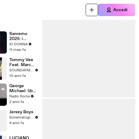
Accedi
Sanremo
2025: i
successi dei
IO DONNA
Duran Duran
11 mesi fa
che hanno
fatto la storia
Tommy Vee
Feat. Marc
Evans And
SOUNDAYMUSIC
Sheree Hicks
10 anni fa
- Inside The
Groove
George
(Lyrics Video)
Michael: liberi
HD - Time
di essere
Radio Roma
Records
2 anni fa
Jersey Boys
Ilcinematografo
4 anni fa
LUCIANO