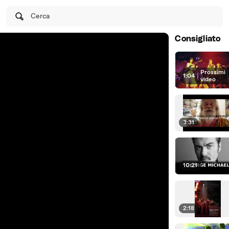
Cerca
Consigliato
Prossimi
1:04
|
video
3:31
10:21
2:18