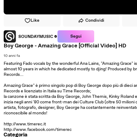
Like
Condividi
Segui
SOUNDAYMUSIC
Boy George - Amazing Grace [Official Video] HD
10 anni fa
Featuring Fado vocals by the wonderful Ana Lains, "Amazing Grace" is
almost 10 years in which he dedicated mostly to djing! Produced by br
Records...
Amazing Grace" è primo singolo pop di Boy George dopo più di dieci an
Records e licenziato in Italia su Time Records;
la canzone è stata scritta da Boy George, John Themis, Kinky Roland e
inizia negli anni '80 come front-man dei Culture Club (oltre 50 milioni
artista, fotografo, designer, Boy George ha costantemente reinventato 
riconoscibile al mondo!
http://www.timerec.it
http://www.facebook.com/timerec
Categoria