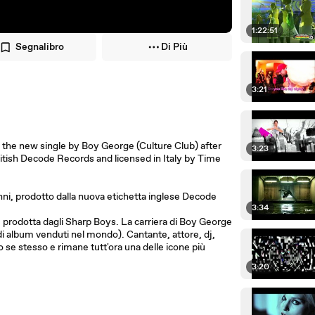
1:22:51
Segnalibro
Di Più
3:21
 the new single by Boy George (Culture Club) after
3:23
itish Decode Records and licensed in Italy by Time
ni, prodotto dalla nuova etichetta inglese Decode
3:34
 prodotta dagli Sharp Boys. La carriera di Boy George
 di album venduti nel mondo). Cantante, attore, dj,
se stesso e rimane tutt'ora una delle icone più
3:20