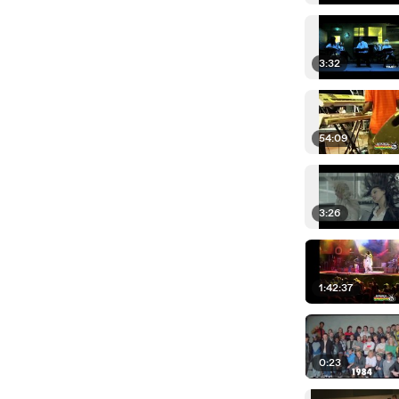
3:32
54:09
3:26
1:42:37
0:23