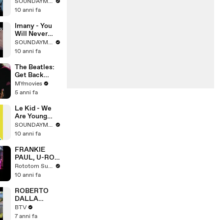
Mr Tokyo
SOUNDAYMUSIC
10 anni fa
Imany - You
Will Never
Know [Official
SOUNDAYMUSIC
Video HD]
10 anni fa
The Beatles:
Get Back
(Trailer
MYmovies
Italiano HD)
5 anni fa
Le Kid - We
Are Young
(Hookmaster
SOUNDAYMUSIC
Club Mix)
10 anni fa
[Lyrics Video]
FRANKIE
PAUL, U-ROY
& GREGORY
Rototom Sunsplash
ISAACS ft
10 anni fa
LLOYD
PARKS live @
ROBERTO
Main Stage
DALLA
2005
VECCHIA -
BTV
RIVER OF
7 anni fa