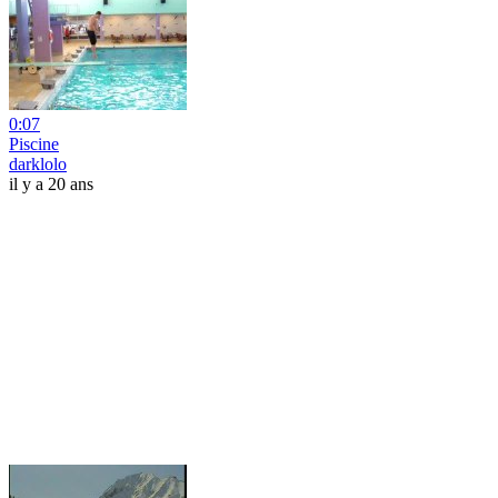
0:07
Piscine
darklolo
il y a 20 ans