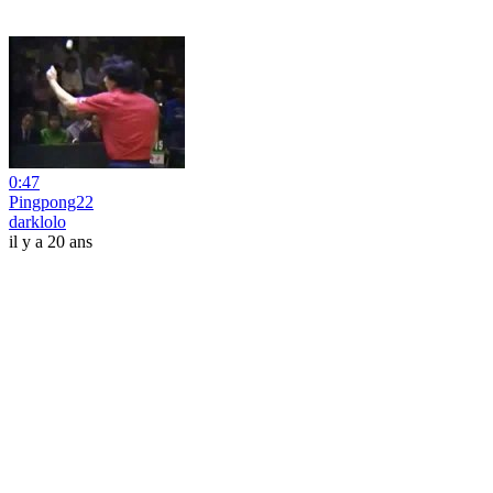
0:47
Pingpong22
darklolo
il y a 20 ans