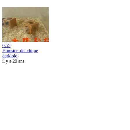
0:55
Hamster_de_cirque
darklolo
il y a 20 ans