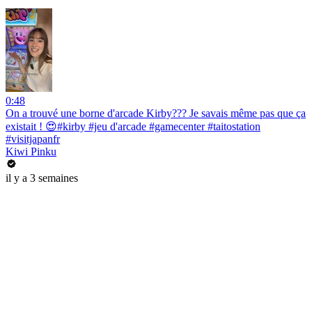
0:48
On a trouvé une borne d'arcade Kirby??? Je savais même pas que ça
existait ! 😍#kirby #jeu d'arcade #gamecenter #taitostation
#visitjapanfr
Kiwi Pinku
il y a 3 semaines