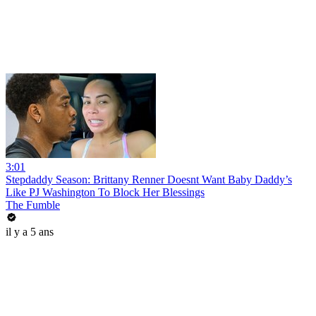
3:01
Stepdaddy Season: Brittany Renner Doesnt Want Baby Daddy’s
Like PJ Washington To Block Her Blessings
The Fumble
il y a 5 ans