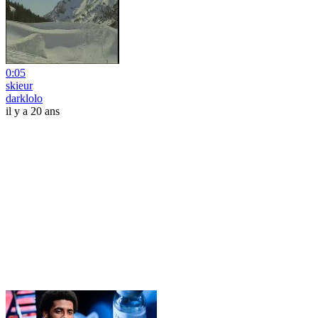
0:05
skieur
darklolo
il y a 20 ans