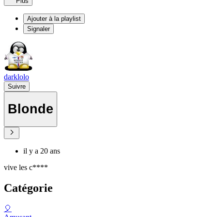
Plus
Ajouter à la playlist
Signaler
darklolo
Suivre
Blonde
il y a 20 ans
vive les c****
Catégorie
🎈