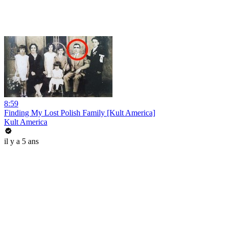
8:59
Finding My Lost Polish Family [Kult America]
Kult America
il y a 5 ans