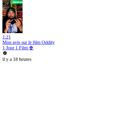
1:21
Mon avis sur le film Oddity
1 Jour 1 Film 🍿
il y a 18 heures