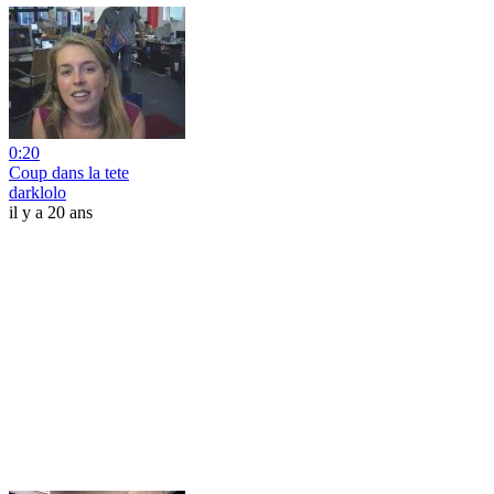
0:20
Coup dans la tete
darklolo
il y a 20 ans