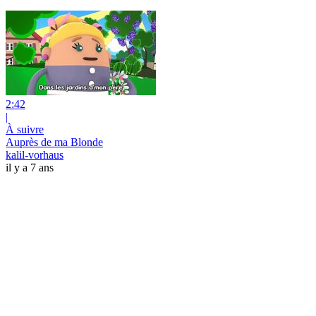
2:42
|
À suivre
Auprès de ma Blonde
kalil-vorhaus
il y a 7 ans