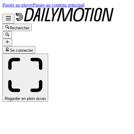
Passer au player
Passer au contenu principal
Rechercher
Se connecter
Regarder en plein écran