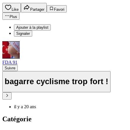
Like
Partager
Favori
Plus
Ajouter à la playlist
Signaler
FDA 91
Suivre
bagarre cyclisme trop fort !
il y a 20 ans
Catégorie