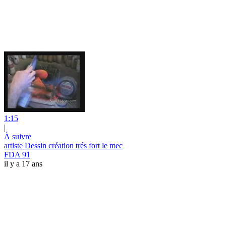
1:15
|
À suivre
artiste Dessin création trés fort le mec
FDA 91
il y a 17 ans