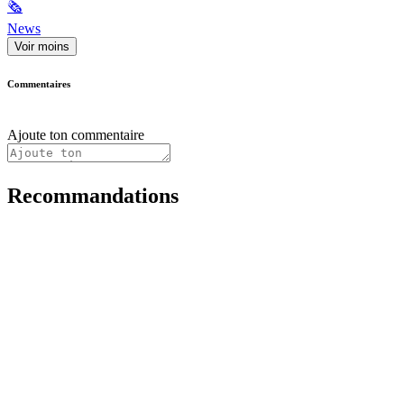
🗞
News
Voir moins
Commentaires
Ajoute ton commentaire
Recommandations