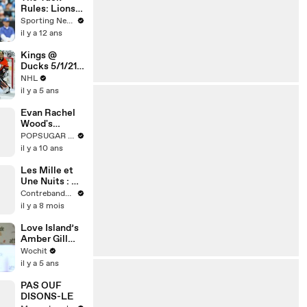
Rules: Lions
Calvin
Sporting News
Johnson and
il y a 12 ans
Bengals A.J.
Green injuries
Kings @
are significant
Ducks 5/1/21 |
NHL
NHL
Highlights
il y a 5 ans
Evan Rachel
Wood's
Androgynous
POPSUGAR Fashion
Style Sends a
il y a 10 ans
Badass
Message
Les Mille et
Une Nuits : Le
Livre
Contrebande Films
Mythique Qui
il y a 8 mois
a Inventé le
Cliffhanger et
Love Island’s
le Binge-
Amber Gill
Watching
possibly
Wochit
Avant Netflix
double dated
il y a 5 ans
by Jack
Grealish
PAS OUF
DISONS-LE