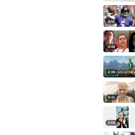
2:15
4:48
2:38
0:51
2:58