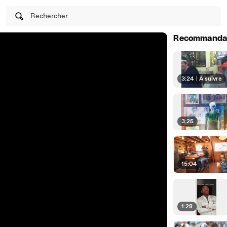
Rechercher
Recommanda
3:24
|
À suivre
3:25
15:04
1:28