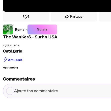
1
Partager
Suivre
Romain
The WanKerS - Surfin USA
il y a 20 ans
Catégorie
🎈
Amusant
Voir moins
Commentaires
Ajoute
ton
commentaire