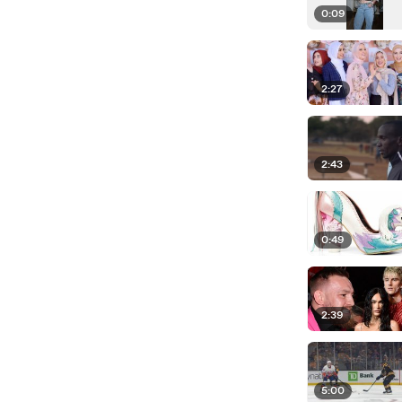
0:09
2:27
2:43
0:49
2:39
5:00