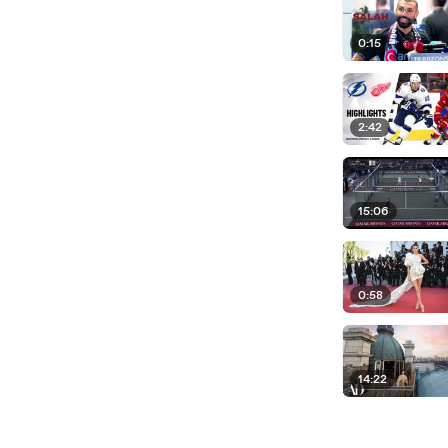
0:15
2:42
15:06
0:58
14:22