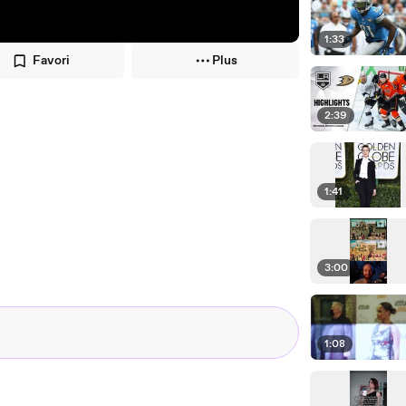
1:33
Favori
Plus
2:39
1:41
3:00
1:08