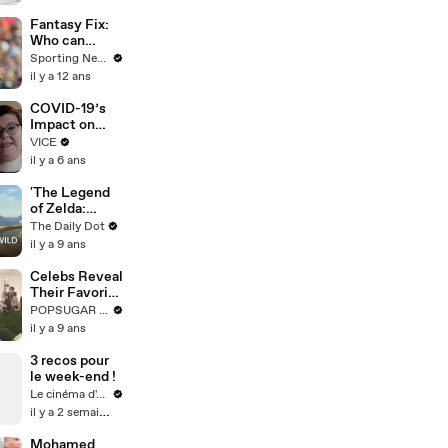
Highlights
Fantasy Fix:
Who can
fantasy
Sporting News
owners trust?
il y a 12 ans
COVID-19’s
Impact on
Disabled
VICE
People
il y a 6 ans
'The Legend
of Zelda:
Breath of the
The Daily Dot
Wild' review
il y a 9 ans
Celebs Reveal
Their Favorite
Outfits
POPSUGAR Fashion
Growing Up
il y a 9 ans
on the Met
Gala Red
3 recos pour
Carpet
le week-end !
Le cinéma d'Amaury
il y a 2 semaines
Mohamed