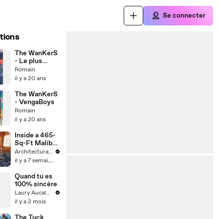
Se connecter
tions
The WanKerS
- Le plus
Meilleur
Romain
il y a 20 ans
The WanKerS
- VengaBoys
Romain
il y a 20 ans
Inside a 465-
Sq-Ft Malibu
Trailer Home
Architectural Digest
Inspired by
il y a 7 semaines
Boat Cabins
Quand tu es
100% sincère
Laury Aucalme
il y a 2 mois
The Tuck