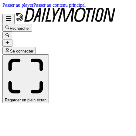
Passer au player
Passer au contenu principal
Rechercher
Se connecter
Regarder en plein écran