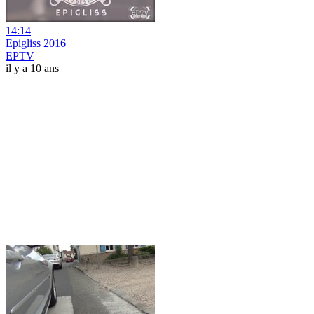
14:14
Epigliss 2016
EPTV
il y a 10 ans