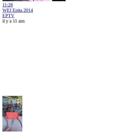
11:28
WEI Epita 2014
EPTV
il y a 11 ans