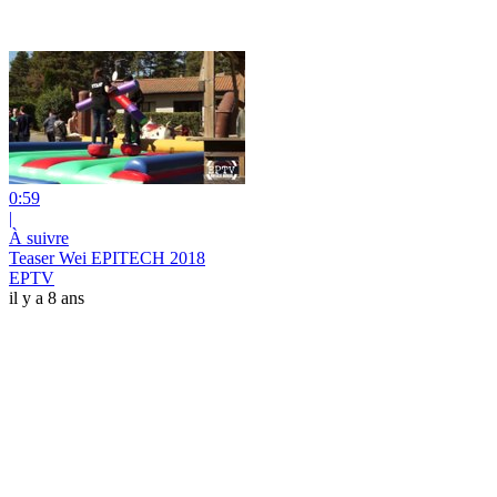
0:59
|
À suivre
Teaser Wei EPITECH 2018
EPTV
il y a 8 ans