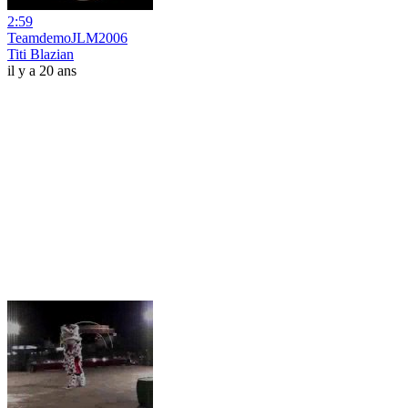
2:59
TeamdemoJLM2006
Titi Blazian
il y a 20 ans