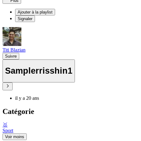
Plus
Ajouter à la playlist
Signaler
Titi Blazian
Suivre
Samplerrisshin1
il y a 20 ans
Catégorie
🥇
Sport
Voir moins