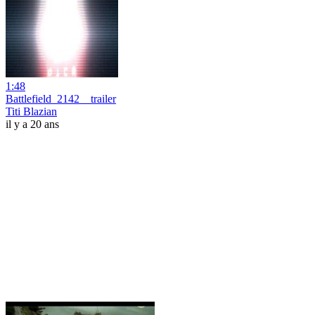
1:48
Battlefield_2142__trailer
Titi Blazian
il y a 20 ans