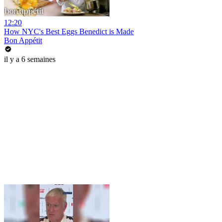
12:20
How NYC's Best Eggs Benedict is Made
Bon Appétit
il y a 6 semaines