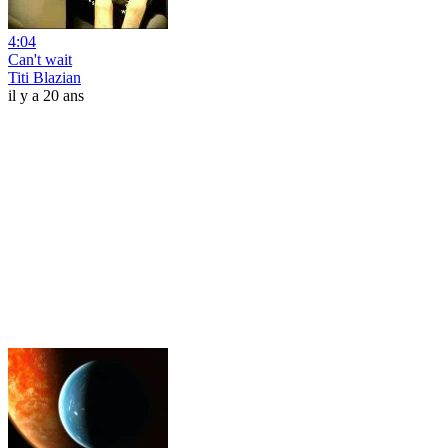
4:04
Can't wait
Titi Blazian
il y a 20 ans