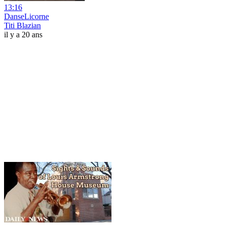
13:16
DanseLicorne
Titi Blazian
il y a 20 ans