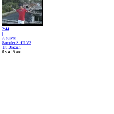
2:44
|
À suivre
Sampler StriTi V3
Titi Blazian
il y a 19 ans