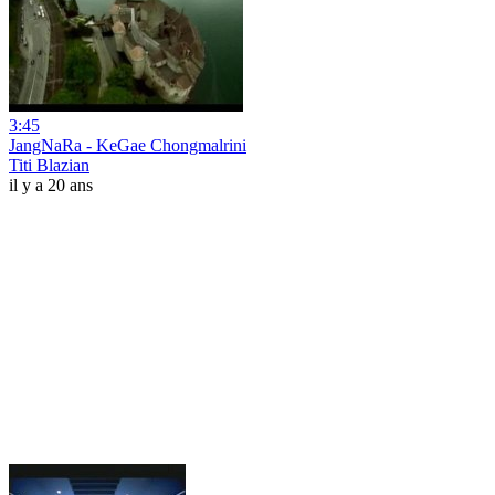
3:45
JangNaRa - KeGae Chongmalrini
Titi Blazian
il y a 20 ans