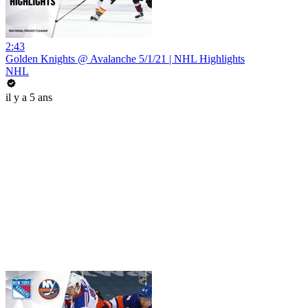
2:43
Golden Knights @ Avalanche 5/1/21 | NHL Highlights
NHL
il y a 5 ans