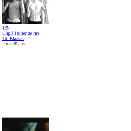
1:54
Clip à Hurler de rire
Titi Blazian
il y a 20 ans