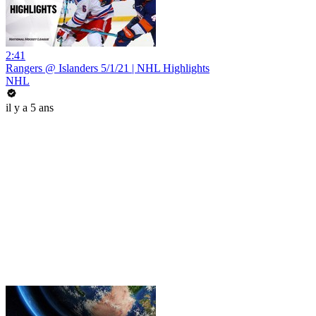
2:41
Rangers @ Islanders 5/1/21 | NHL Highlights
NHL
il y a 5 ans