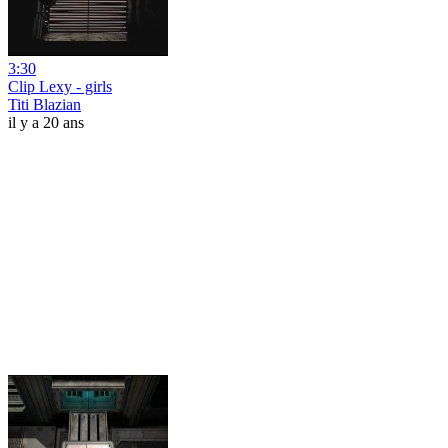
3:30
Clip Lexy - girls
Titi Blazian
il y a 20 ans