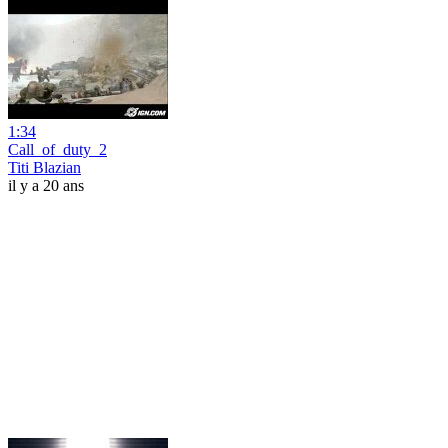
1:34
Call_of_duty_2
Titi Blazian
il y a 20 ans