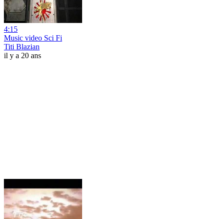
4:15
Music video Sci Fi
Titi Blazian
il y a 20 ans