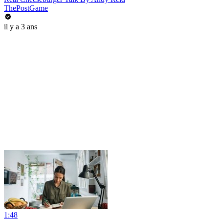
ThePostGame
il y a 3 ans
1:48