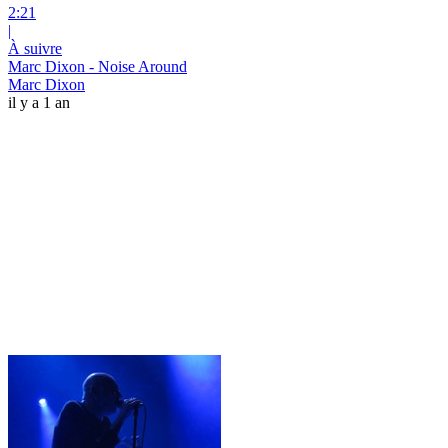
2:21
|
À suivre
Marc Dixon - Noise Around
Marc Dixon
il y a 1 an