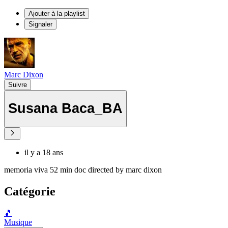
Ajouter à la playlist
Signaler
Marc Dixon
Suivre
Susana Baca_BA
il y a 18 ans
memoria viva 52 min doc directed by marc dixon
Catégorie
🎵
Musique