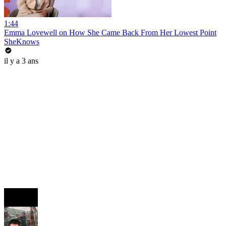
1:44
Emma Lovewell on How She Came Back From Her Lowest Point
SheKnows
il y a 3 ans