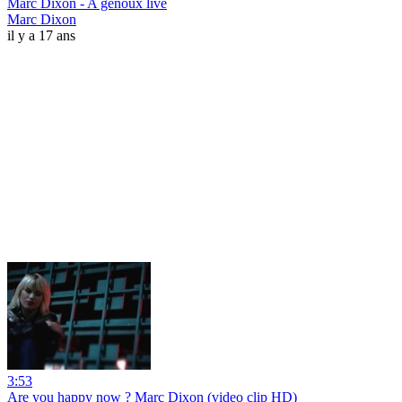
Marc Dixon - A genoux live
Marc Dixon
il y a 17 ans
3:53
Are you happy now ? Marc Dixon (video clip HD)