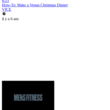
6:25
How-To: Make a Vegan Christmas Dinner
VICE
il y a 6 ans