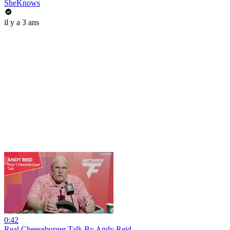
SheKnows
il y a 3 ans
0:42
Real Cheeseburger Talk By Andy Reid