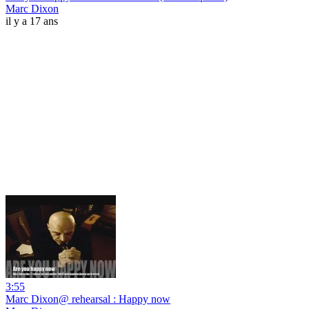
Marc Dixon
il y a 17 ans
3:55
Marc Dixon@ rehearsal : Happy now