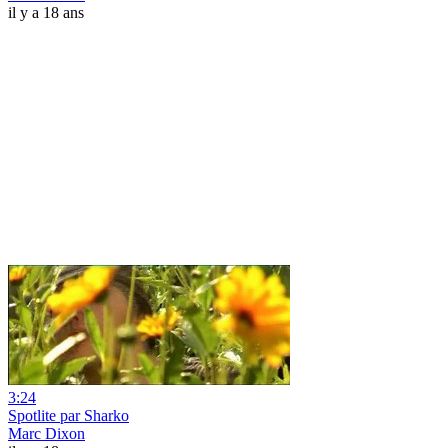
il y a 18 ans
3:24
Spotlite par Sharko
Marc Dixon