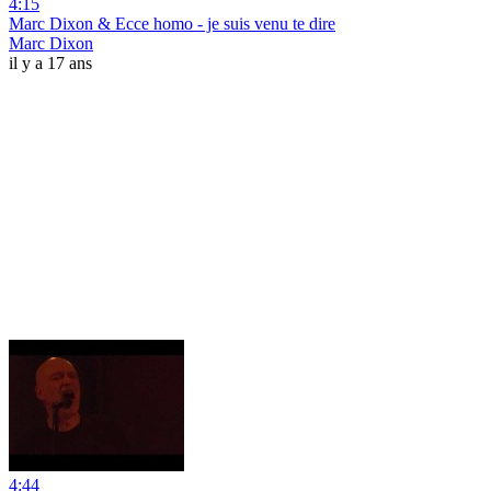
4:15
Marc Dixon & Ecce homo - je suis venu te dire
Marc Dixon
il y a 17 ans
4:44