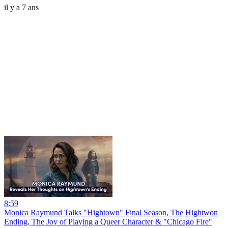
il y a 7 ans
8:59
Monica Raymund Talks "Hightown" Final Season, The Hightwon
Ending, The Joy of Playing a Queer Character & "Chicago Fire"