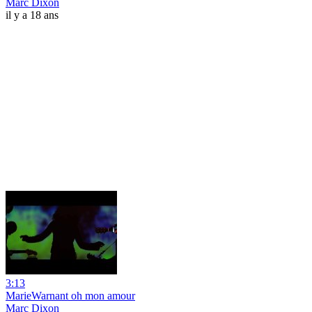
Marc Dixon
il y a 18 ans
3:13
MarieWarnant oh mon amour
Marc Dixon