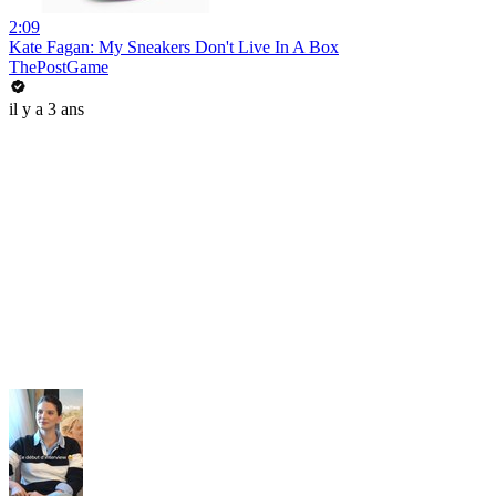
2:09
Kate Fagan: My Sneakers Don't Live In A Box
ThePostGame
il y a 3 ans