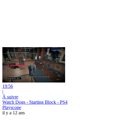
19:56
|
À suivre
Watch Dogs - Starting Block - PS4
Playscope
il y a 12 ans