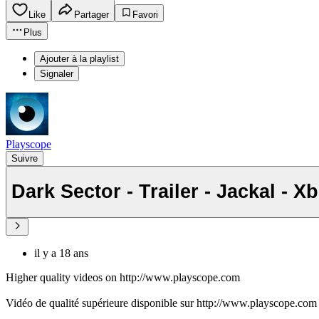
Like
Partager
Favori
Plus
Ajouter à la playlist
Signaler
Playscope
Suivre
Dark Sector - Trailer - Jackal - 
il y a 18 ans
Higher quality videos on http://www.playscope.com
Vidéo de qualité supérieure disponible sur http://www.playscope.com