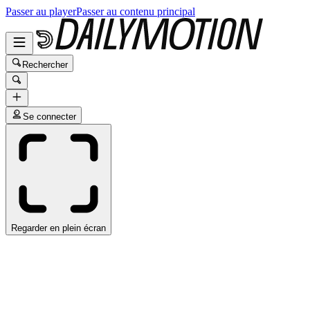
Passer au player
Passer au contenu principal
Rechercher
Se connecter
Regarder en plein écran