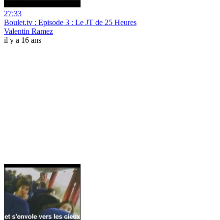
27:33
Boulet.tv : Episode 3 : Le JT de 25 Heures
Valentin Ramez
il y a 16 ans