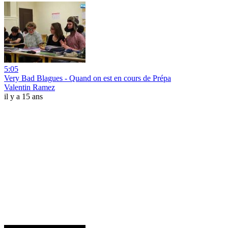
5:05
Very Bad Blagues - Quand on est en cours de Prépa
Valentin Ramez
il y a 15 ans