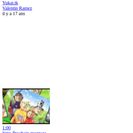
Yukai.tk
Valentin Ramez
il y a 17 ans
1:00