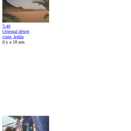
5:40
Oriental désert
craig_ledda
il y a 18 ans