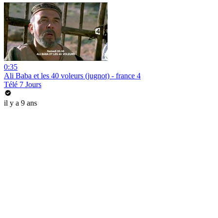
0:35
Ali Baba et les 40 voleurs (jugnot) - france 4
Télé 7 Jours
il y a 9 ans