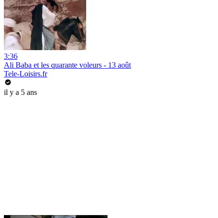
3:36
Ali Baba et les quarante voleurs - 13 août
Tele-Loisirs.fr
il y a 5 ans