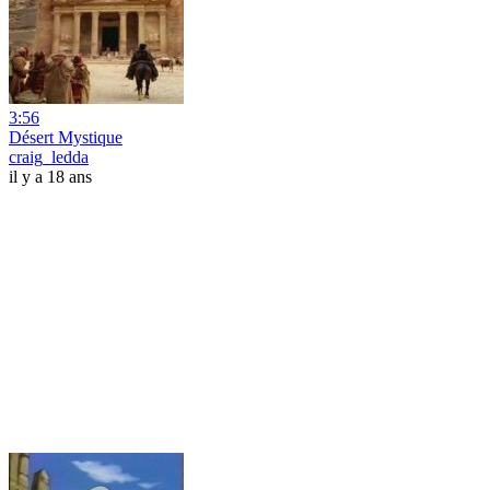
3:56
Désert Mystique
craig_ledda
il y a 18 ans