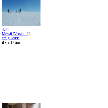
4:44
Messij [Version 2]
craig_ledda
il y a 17 ans