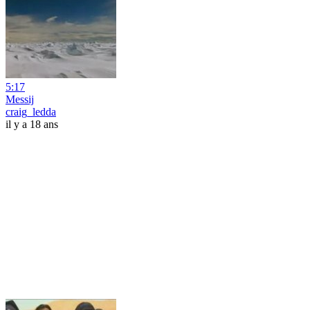
5:17
Messij
craig_ledda
il y a 18 ans