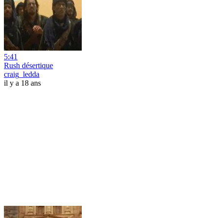
5:41
Rush désertique
craig_ledda
il y a 18 ans