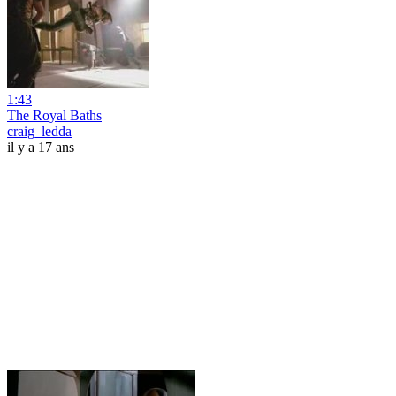
1:43
The Royal Baths
craig_ledda
il y a 17 ans