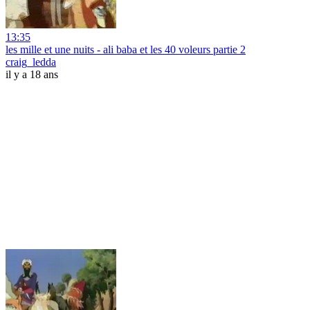
13:35
les mille et une nuits - ali baba et les 40 voleurs partie 2
craig_ledda
il y a 18 ans