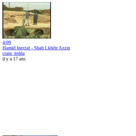
4:09
Hamid Inerzaf - Sbah Lkhéir Azzin
craig_ledda
il y a 17 ans