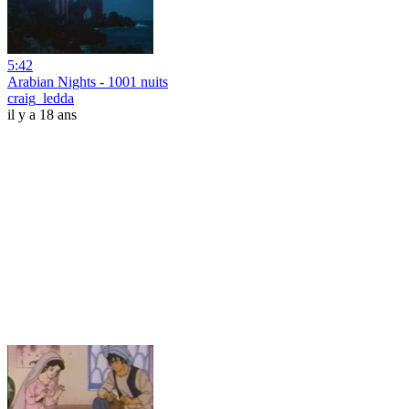
5:42
Arabian Nights - 1001 nuits
craig_ledda
il y a 18 ans