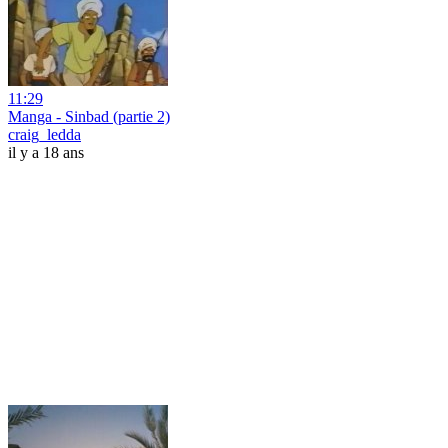
11:29
Manga - Sinbad (partie 2)
craig_ledda
il y a 18 ans