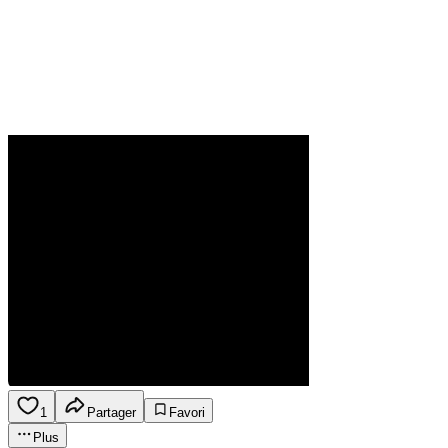
1
Partager
Favori
Plus