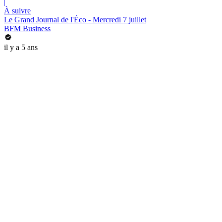
|
À suivre
Le Grand Journal de l'Éco - Mercredi 7 juillet
BFM Business
il y a 5 ans