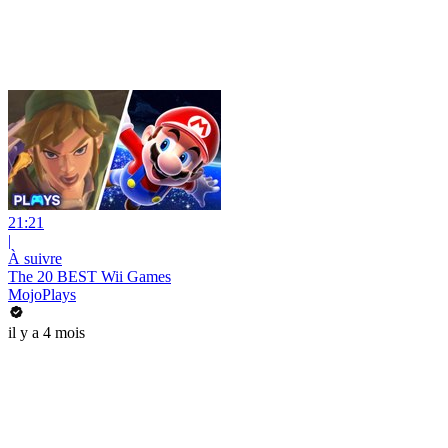
21:21
|
À suivre
The 20 BEST Wii Games
MojoPlays
il y a 4 mois