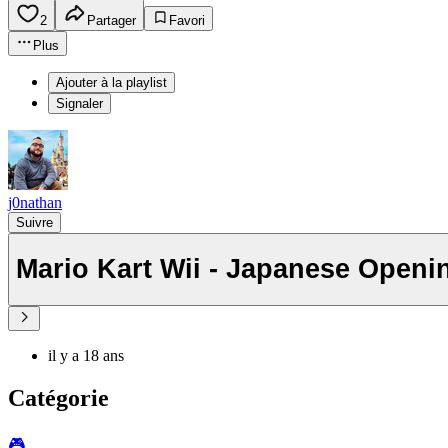
2
Partager
Favori
Plus
Ajouter à la playlist
Signaler
j0nathan
Suivre
Mario Kart Wii - Japanese Openi
il y a 18 ans
Catégorie
🎮️