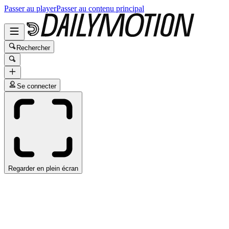
Passer au player
Passer au contenu principal
Rechercher
Se connecter
Regarder en plein écran