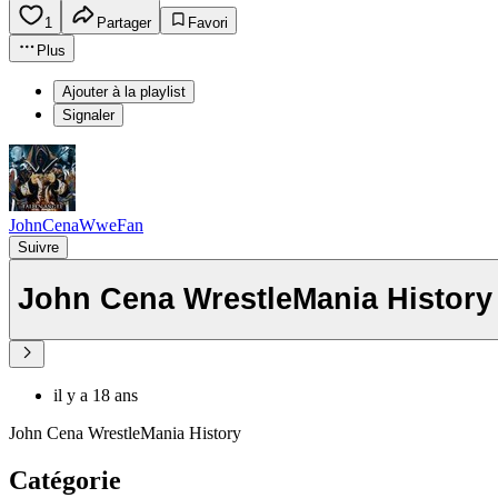
1
Partager
Favori
Plus
Ajouter à la playlist
Signaler
JohnCenaWweFan
Suivre
John Cena WrestleMania History
il y a 18 ans
John Cena WrestleMania History
Catégorie