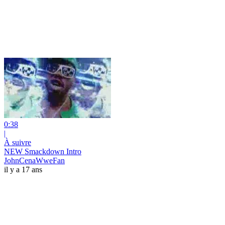
0:38
|
À suivre
NEW Smackdown Intro
JohnCenaWweFan
il y a 17 ans