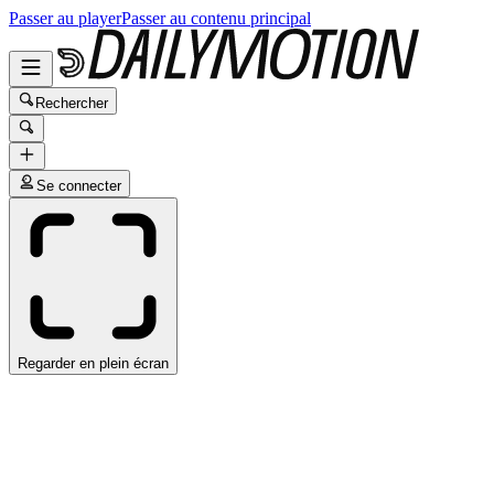
Passer au player
Passer au contenu principal
Rechercher
Se connecter
Regarder en plein écran