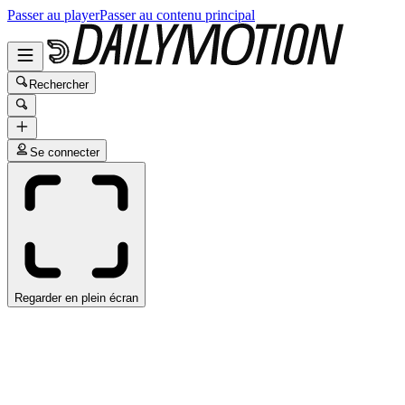
Passer au player
Passer au contenu principal
Rechercher
Se connecter
Regarder en plein écran