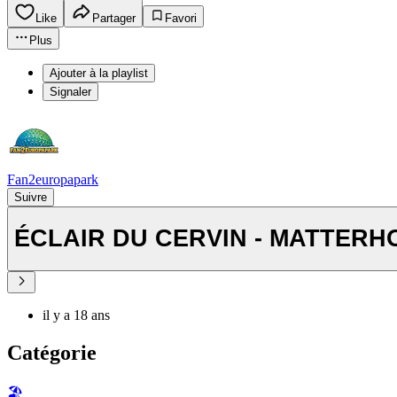
Like
Partager
Favori
Plus
Ajouter à la playlist
Signaler
Fan2europapark
Suivre
ÉCLAIR DU CERVIN - MATTERHOR
il y a 18 ans
Catégorie
🏖