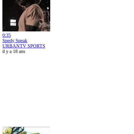
0:35
Spedy Speak
URBANTV SPORTS
il y a 18 ans