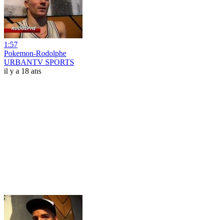
1:57
Pokemon-Rodolphe
URBANTV SPORTS
il y a 18 ans