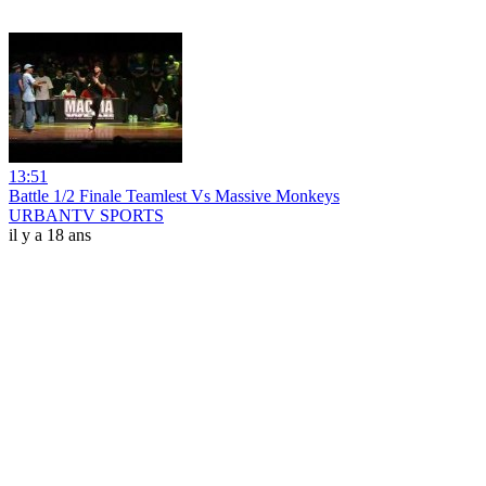
13:51
Battle 1/2 Finale Teamlest Vs Massive Monkeys
URBANTV SPORTS
il y a 18 ans