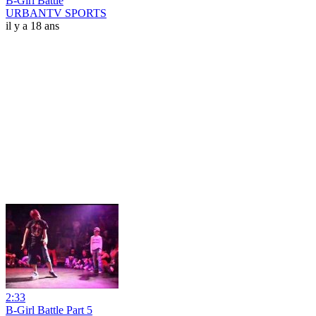
B-Girl Battle
URBANTV SPORTS
il y a 18 ans
2:33
B-Girl Battle Part 5