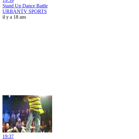
19:39
Stand Up Dance Battle
URBANTV SPORTS
il y a 18 ans
19:37