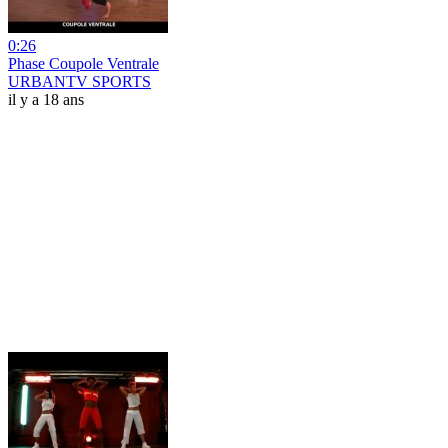
0:26
Phase Coupole Ventrale
URBANTV SPORTS
il y a 18 ans