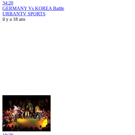
34:20
GERMANY Vs KOREA Battle
URBANTV SPORTS
il y a 18 ans