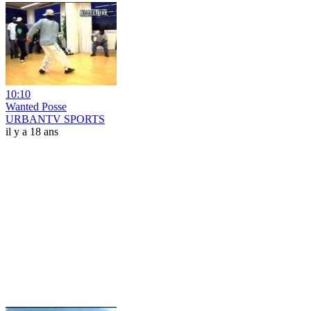
10:10
Wanted Posse
URBANTV SPORTS
il y a 18 ans