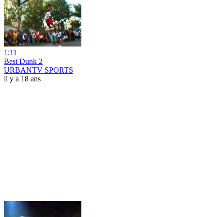
1:11
Best Dunk 2
URBANTV SPORTS
il y a 18 ans