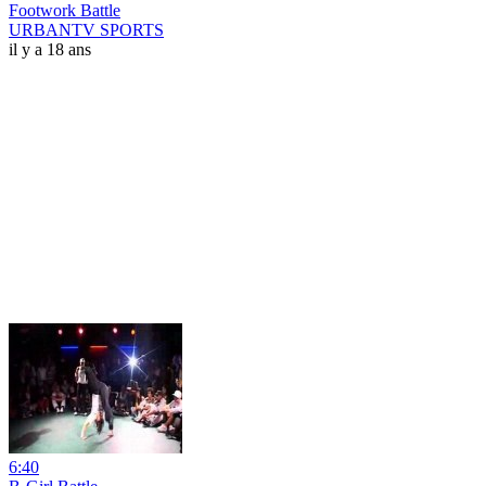
Footwork Battle
URBANTV SPORTS
il y a 18 ans
6:40