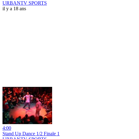
URBANTV SPORTS
il y a 18 ans
4:00
Stand Up Dance 1/2 Finale 1