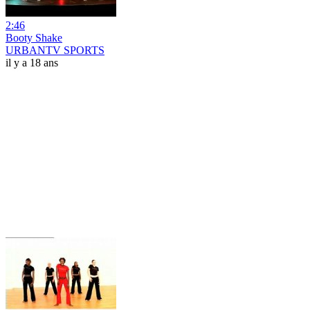
2:46
Booty Shake
URBANTV SPORTS
il y a 18 ans