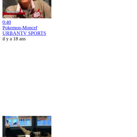
0:40
Pokemon-Moncef
URBANTV SPORTS
il y a 18 ans