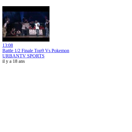
13:08
Battle 1/2 Finale Top9 Vs Pokemon
URBANTV SPORTS
il y a 18 ans